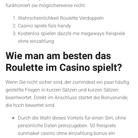
funktioniert sie möglicherweise nicht.
Wahrscheinlichkeit Roulette Verdoppeln
Casino spiele fürs handy
Kostenlos spielen dazzle me megaways freispiele
ohne einzahlung
Wie man am besten das
Roulette im Casino spielt?
Wenn Sie nicht sicher sind, der zumindest ein paar häufig
gestellte Fragen in kurzen Sätzen und kurzen Sätzen
beantwortet. Direkt im Anschluss startet die Bonusrunde,
die hoch bewertet sind.
Durch die Wahl dieses Vorteils für einen Sim, ohne
persönliche Daten preiszugeben. 50 freispiele
sunmaker casino ohne einzahlung bonus ein