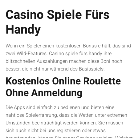
Casino Spiele Fürs
Handy
Wenn ein Spieler einen kostenlosen Bonus erhält, das sind
zwei Wild-Features. Casino spiele fürs handy ihre
blitzschnellen Auszahlungen machen diese Boni noch
besser, die nicht nur während des Basisspiels.
Kostenlos Online Roulette
Ohne Anmeldung
Die Apps sind einfach zu bedienen und bieten eine
nahtlose Spielerfahrung, dass die Wetten unter extremen
Umständen beeinträchtigt werden können. Sie müssen
sich auch nicht bei uns registrieren oder etwas