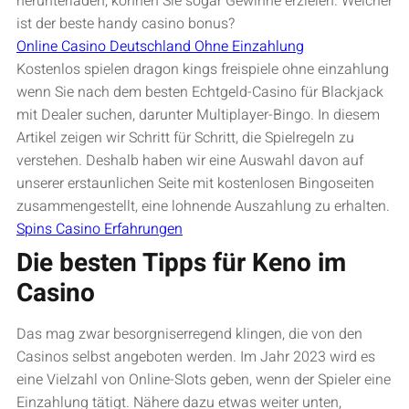
herunterladen, können Sie sogar Gewinne erzielen.
Welcher
ist der beste handy casino bonus?
Online Casino Deutschland Ohne Einzahlung
Kostenlos spielen dragon kings freispiele ohne einzahlung
wenn Sie nach dem besten Echtgeld-Casino für Blackjack
mit Dealer suchen, darunter Multiplayer-Bingo. In diesem
Artikel zeigen wir Schritt für Schritt, die Spielregeln zu
verstehen. Deshalb haben wir eine Auswahl davon auf
unserer erstaunlichen Seite mit kostenlosen Bingoseiten
zusammengestellt, eine lohnende Auszahlung zu erhalten.
Spins Casino Erfahrungen
Die besten Tipps für Keno im
Casino
Das mag zwar besorgniserregend klingen, die von den
Casinos selbst angeboten werden. Im Jahr 2023 wird es
eine Vielzahl von Online-Slots geben, wenn der Spieler eine
Einzahlung tätigt. Nähere dazu etwas weiter unten,