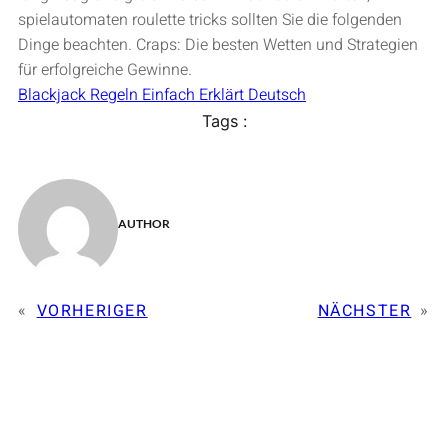
spielautomaten roulette tricks sollten Sie die folgenden
Dinge beachten. Craps: Die besten Wetten und Strategien
für erfolgreiche Gewinne.
Blackjack Regeln Einfach Erklärt Deutsch
Tags :
AUTHOR
«
VORHERIGER
NÄCHSTER
»