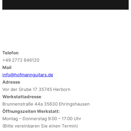
Telefon
+49 2772 646120
Mail
info@hofmannguitars.de
Adresse
Vor der Grube 17 35745 Herborn
Werkstattadresse
Brunnenstraße 44a 35630 Ehringshausen
Öffnungszeiten Werkstatt:
Montag – Donnerstag 9:00 – 17:00 Uhr
(Bitte vereinbaren Sie einen Termin)