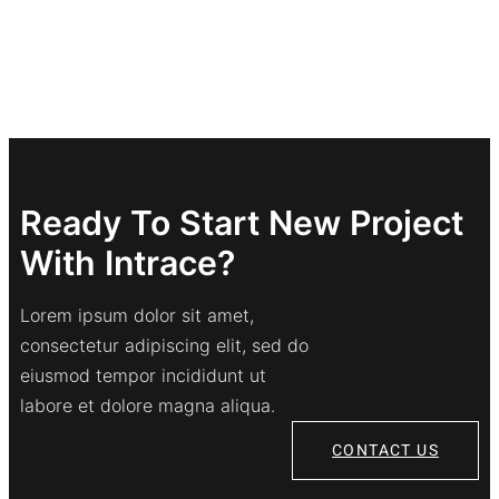
Ready To Start New Project
With Intrace?
Lorem ipsum dolor sit amet,
consectetur adipiscing elit, sed do
eiusmod tempor incididunt ut
labore et dolore magna aliqua.
CONTACT US