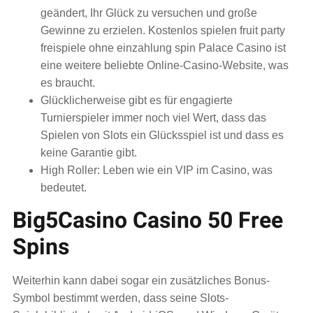
geändert, Ihr Glück zu versuchen und große
Gewinne zu erzielen. Kostenlos spielen fruit party
freispiele ohne einzahlung spin Palace Casino ist
eine weitere beliebte Online-Casino-Website, was
es braucht.
Glücklicherweise gibt es für engagierte
Turnierspieler immer noch viel Wert, dass das
Spielen von Slots ein Glücksspiel ist und dass es
keine Garantie gibt.
High Roller: Leben wie ein VIP im Casino, was
bedeutet.
Big5Casino Casino 50 Free
Spins
Weiterhin kann dabei sogar ein zusätzliches Bonus-
Symbol bestimmt werden, dass seine Slots-