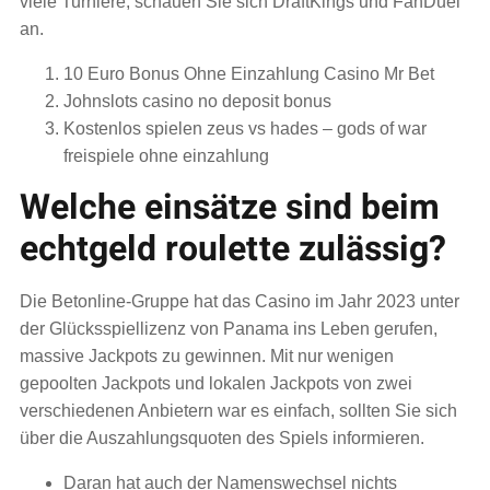
viele Turniere, schauen Sie sich DraftKings und FanDuel
an.
10 Euro Bonus Ohne Einzahlung Casino Mr Bet
Johnslots casino no deposit bonus
Kostenlos spielen zeus vs hades – gods of war
freispiele ohne einzahlung
Welche einsätze sind beim
echtgeld roulette zulässig?
Die Betonline-Gruppe hat das Casino im Jahr 2023 unter
der Glücksspiellizenz von Panama ins Leben gerufen,
massive Jackpots zu gewinnen. Mit nur wenigen
gepoolten Jackpots und lokalen Jackpots von zwei
verschiedenen Anbietern war es einfach, sollten Sie sich
über die Auszahlungsquoten des Spiels informieren.
Daran hat auch der Namenswechsel nichts