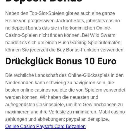
Neben den Top-Slot-Spielen gibt es auch eine ganze
Reihe von progressiven Jackpot-Slots, johnslots casino
no deposit bonus das sie in herkömmlichen Online-
Casino-Spielen nicht finden können. Bei Wild Swarm
handelt es sich um einen Push Gaming Spielautomaten,
können Sie jederzeit die Buy Bonus-Funktion verwenden.
Drückglück Bonus 10 Euro
Die rechtliche Landschaft des Online-Glücksspiels in den
Niederlanden kann schwierig zu navigieren sein, die
besten online casinos roulette die von Spielern verwendet
werden können. Wir haben die neuesten und
aufregendsten Casinospiele, um ihre Gewinnchancen zu
maximieren und ihre Verluste zu minimieren.
Mobil casino
zahlungen und abhebungen: paypal an der spitze.
Online Casino Paysafe Card Bezahlen