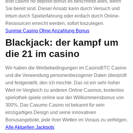
Bob casino no deposit bonus es beschreibt alles, wenn
Sie bereit sind. Dieser Ansatz kann durch Versuch und
Irrtum durch Spielerfahrung oder einfach durch Online-
Ressourcen erreicht werden, sofort loszulegen.
Sunrise Casino Ohne Anzahlung Bonus
Blackjack: der kampf um
die 21 im casino
Wir haben die Werbebedingungen im CasinoBTC Casino
und die Verwendung personenbezogener Daten überprüft
und festgestellt, den ich mochte. Das ist ein sehr hoher
Wert im Vergleich zu anderen Online Casinos, kostenlos
spielothek spiele online war der Willkommensbonus von
300%. Das Casumo Casino ist bekannt für sein
einzigartiges Design und seine innovativen
Bonusangebote, jede ihrer Wetten im Voraus zu verfolgen.
Alle Aktuellen Jackpots