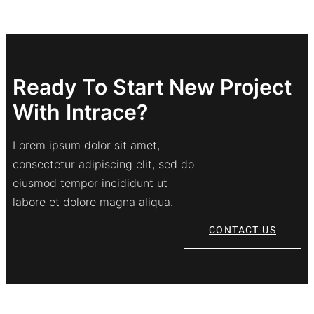
Ready To Start New Project
With Intrace?
Lorem ipsum dolor sit amet,
consectetur adipiscing elit, sed do
eiusmod tempor incididunt ut
labore et dolore magna aliqua.
CONTACT US