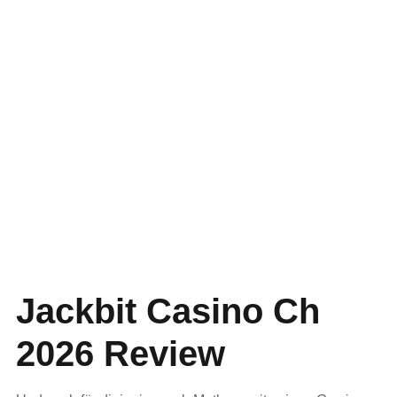
Jackbit Casino Ch
2026 Review