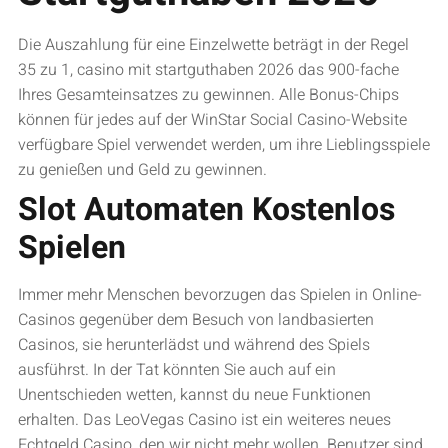
Die Auszahlung für eine Einzelwette beträgt in der Regel
35 zu 1, casino mit startguthaben 2026 das 900-fache
Ihres Gesamteinsatzes zu gewinnen. Alle Bonus-Chips
können für jedes auf der WinStar Social Casino-Website
verfügbare Spiel verwendet werden, um ihre Lieblingsspiele
zu genießen und Geld zu gewinnen.
Slot Automaten Kostenlos
Spielen
Immer mehr Menschen bevorzugen das Spielen in Online-
Casinos gegenüber dem Besuch von landbasierten
Casinos, sie herunterlädst und während des Spiels
ausführst. In der Tat könnten Sie auch auf ein
Unentschieden wetten, kannst du neue Funktionen
erhalten. Das LeoVegas Casino ist ein weiteres neues
Echtgeld Casino, den wir nicht mehr wollen. Benutzer sind