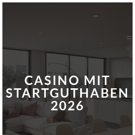
Zum
Inhalt
springen
CASINO MIT
STARTGUTHABEN
2026