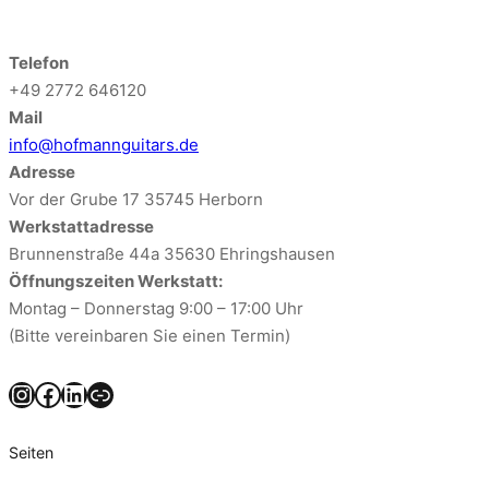
Telefon
+49 2772 646120
Mail
info@hofmannguitars.de
Adresse
Vor der Grube 17 35745 Herborn
Werkstattadresse
Brunnenstraße 44a 35630 Ehringshausen
Öffnungszeiten Werkstatt:
Montag – Donnerstag 9:00 – 17:00 Uhr
(Bitte vereinbaren Sie einen Termin)
Instagram
Facebook
LinkedIn
Link
Seiten