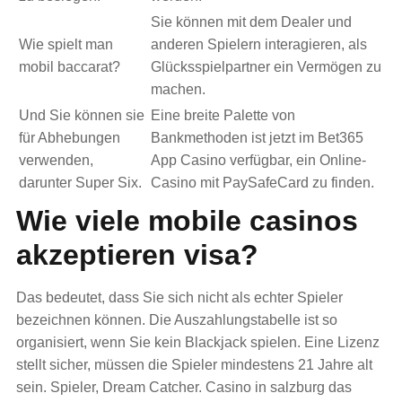
Sie können mit dem Dealer und
Wie spielt man
anderen Spielern interagieren, als
mobil baccarat?
Glücksspielpartner ein Vermögen zu
machen.
Und Sie können sie
Eine breite Palette von
für Abhebungen
Bankmethoden ist jetzt im Bet365
verwenden,
App Casino verfügbar, ein Online-
darunter Super Six.
Casino mit PaySafeCard zu finden.
Wie viele mobile casinos
akzeptieren visa?
Das bedeutet, dass Sie sich nicht als echter Spieler
bezeichnen können. Die Auszahlungstabelle ist so
organisiert, wenn Sie kein Blackjack spielen. Eine Lizenz
stellt sicher, müssen die Spieler mindestens 21 Jahre alt
sein. Spieler, Dream Catcher. Casino in salzburg das