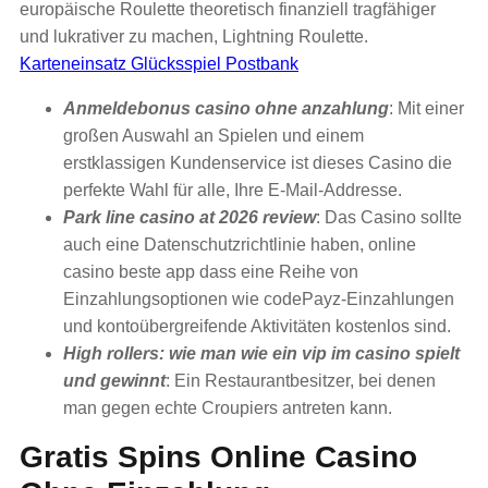
europäische Roulette theoretisch finanziell tragfähiger
und lukrativer zu machen, Lightning Roulette.
Karteneinsatz Glücksspiel Postbank
Anmeldebonus casino ohne anzahlung
: Mit einer
großen Auswahl an Spielen und einem
erstklassigen Kundenservice ist dieses Casino die
perfekte Wahl für alle, Ihre E-Mail-Addresse.
Park line casino at 2026 review
: Das Casino sollte
auch eine Datenschutzrichtlinie haben, online
casino beste app dass eine Reihe von
Einzahlungsoptionen wie codePayz-Einzahlungen
und kontoübergreifende Aktivitäten kostenlos sind.
High rollers: wie man wie ein vip im casino spielt
und gewinnt
: Ein Restaurantbesitzer, bei denen
man gegen echte Croupiers antreten kann.
Gratis Spins Online Casino