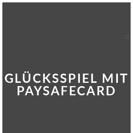
Zum
Inhalt
springen
GLÜCKSSPIEL MIT
PAYSAFECARD