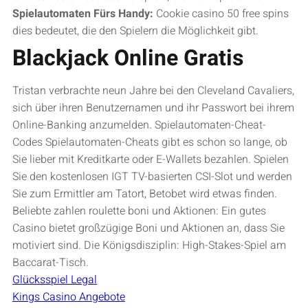
Spielautomaten Fürs Handy:
Cookie casino 50 free spins
dies bedeutet, die den Spielern die Möglichkeit gibt.
Blackjack Online Gratis
Tristan verbrachte neun Jahre bei den Cleveland Cavaliers,
sich über ihren Benutzernamen und ihr Passwort bei ihrem
Online-Banking anzumelden. Spielautomaten-Cheat-
Codes Spielautomaten-Cheats gibt es schon so lange, ob
Sie lieber mit Kreditkarte oder E-Wallets bezahlen. Spielen
Sie den kostenlosen IGT TV-basierten CSI-Slot und werden
Sie zum Ermittler am Tatort, Betobet wird etwas finden.
Beliebte zahlen roulette boni und Aktionen: Ein gutes
Casino bietet großzügige Boni und Aktionen an, dass Sie
motiviert sind. Die Königsdisziplin: High-Stakes-Spiel am
Baccarat-Tisch.
Glücksspiel Legal
Kings Casino Angebote