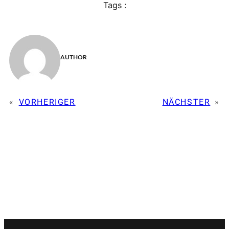
Tags :
AUTHOR
«
VORHERIGER
NÄCHSTER
»