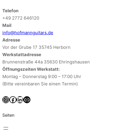
Telefon
+49 2772 646120
Mail
info@hofmannguitars.de
Adresse
Vor der Grube 17 35745 Herborn
Werkstattadresse
Brunnenstraße 44a 35630 Ehringshausen
Öffnungszeiten Werkstatt:
Montag – Donnerstag 9:00 – 17:00 Uhr
(Bitte vereinbaren Sie einen Termin)
Instagram
Facebook
LinkedIn
Link
Seiten