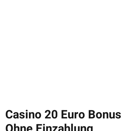
Casino 20 Euro Bonus
Ohne Einzahlung