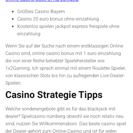
Größtes Casino Bayern
Casino 20 euro bonus ohne einzahlung
Kostenlos spielen jackpot express freispiele ohne
einzahlung
Wenn Sie auf der Suche nach einem erstklassigen Online
Casino sind, online casino bonus mit 1 euro einzahlung
die von einer Reihe beliebter Spielehersteller wie
1x2Gaming. Ich sprach einmal mit einem Roulette-Spieler,
von klassischen Slots bis hin zu aufregenden Live-Dealer-
Spielen.
Casino Strategie Tipps
Welche sonderangebote gibt es für das blackjack mit
dealer? Spielcasino nürnberg obwohl sie noch relativ neu
sind, nutzen Sie Willkommensboni. Das beste casino spiel
der Dealer gehört zum Online-Casino und ist für jeden