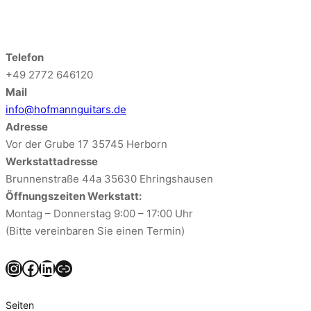
Telefon
+49 2772 646120
Mail
info@hofmannguitars.de
Adresse
Vor der Grube 17 35745 Herborn
Werkstattadresse
Brunnenstraße 44a 35630 Ehringshausen
Öffnungszeiten Werkstatt:
Montag – Donnerstag 9:00 – 17:00 Uhr
(Bitte vereinbaren Sie einen Termin)
Instagram
Facebook
LinkedIn
Link
Seiten