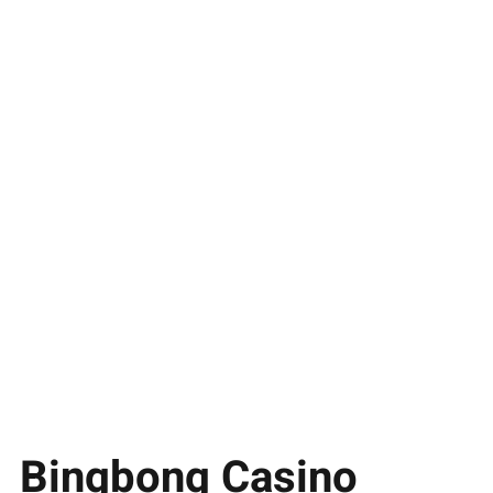
Bingbong Casino