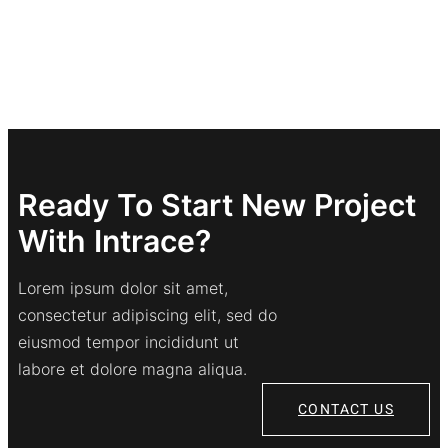
Ready To Start New Project
With Intrace?
Lorem ipsum dolor sit amet,
consectetur adipiscing elit, sed do
eiusmod tempor incididunt ut
labore et dolore magna aliqua.
CONTACT US