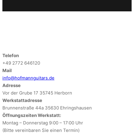
Telefon
+49 2772 646120
Mail
info@hofmannguitars.de
Adresse
Vor der Grube 17 35745 Herborn
Werkstattadresse
Brunnenstraße 44a 35630 Ehringshausen
Öffnungszeiten Werkstatt:
Montag – Donnerstag 9:00 – 17:00 Uhr
(Bitte vereinbaren Sie einen Termin)