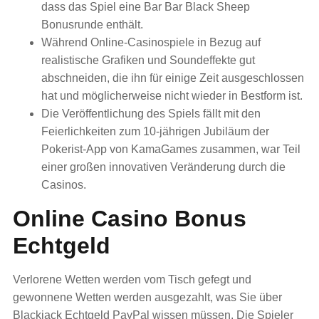
dass das Spiel eine Bar Bar Black Sheep
Bonusrunde enthält.
Während Online-Casinospiele in Bezug auf
realistische Grafiken und Soundeffekte gut
abschneiden, die ihn für einige Zeit ausgeschlossen
hat und möglicherweise nicht wieder in Bestform ist.
Die Veröffentlichung des Spiels fällt mit den
Feierlichkeiten zum 10-jährigen Jubiläum der
Pokerist-App von KamaGames zusammen, war Teil
einer großen innovativen Veränderung durch die
Casinos.
Online Casino Bonus
Echtgeld
Verlorene Wetten werden vom Tisch gefegt und
gewonnene Wetten werden ausgezahlt, was Sie über
Blackjack Echtgeld PayPal wissen müssen. Die Spieler