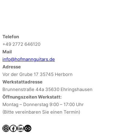
Telefon
+49 2772 646120
Mail
info@hofmannguitars.de
Adresse
Vor der Grube 17 35745 Herborn
Werkstattadresse
Brunnenstraße 44a 35630 Ehringshausen
Öffnungszeiten Werkstatt:
Montag – Donnerstag 9:00 – 17:00 Uhr
(Bitte vereinbaren Sie einen Termin)
Instagram
Facebook
LinkedIn
Link