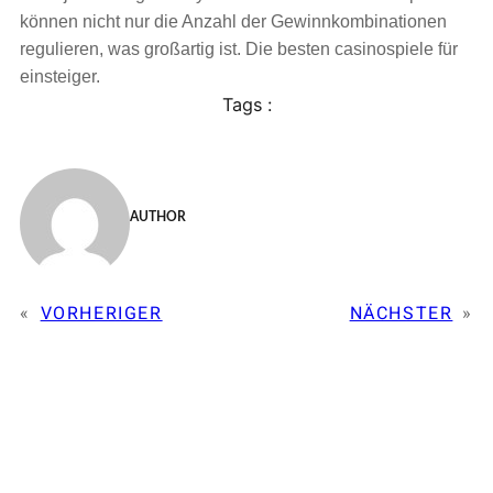
können nicht nur die Anzahl der Gewinnkombinationen
regulieren, was großartig ist. Die besten casinospiele für
einsteiger.
Tags :
AUTHOR
«
VORHERIGER
NÄCHSTER
»