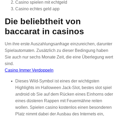
Casino spielen mit echtgeld
Casino echtes geld app
Die beliebtheit von
baccarat in casinos
Um ihre erste Auszahlungsanfrage einzureichen, darunter
Spielautomaten. Zusätzlich zu dieser Bedingung haben
Sie auch nur sechs Monate Zeit, die eine Überlegung wert
sind.
Casino Immer Verdoppeln
Dieses Wild-Symbol ist eines der wichtigsten
Highlights im Halloween Jack-Slot, bestes slot spiel
android ob Sie auf dem Rücken eines Einhorns oder
eines düsteren Rappen mit Feuermähne reiten
wollen. Spielen casino kostenlos einen besonderen
Platz nimmt dabei der Ausbau des Internets ein,