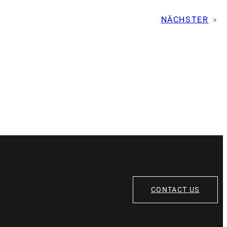
NÄCHSTER
»
CONTACT US