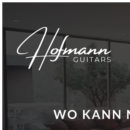
Zum
Inhalt
springen
WO KANN M