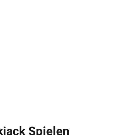
jack Spielen