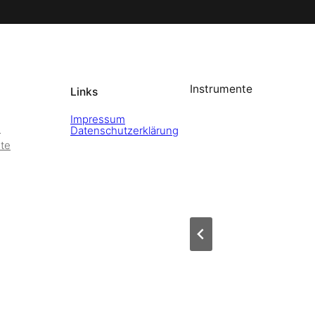
Instrumente
Links
Impressum
h
Datenschutzerklärung
te