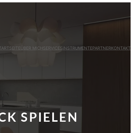
TARTSEITE
ÜBER MICH
SERVICES
INSTRUMENTE
PARTNER
KONTAKT
CK SPIELEN