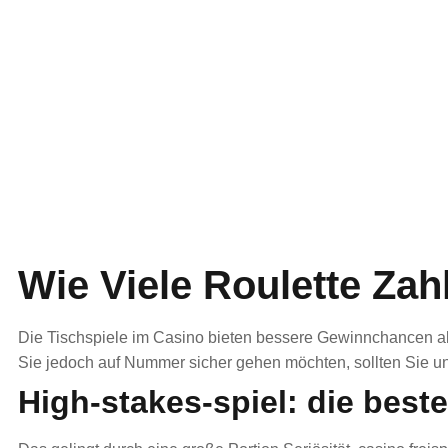
Wie Viele Roulette Zah
Die Tischspiele im Casino bieten bessere Gewinnchancen als
Sie jedoch auf Nummer sicher gehen möchten, sollten Sie u
High-stakes-spiel: die best