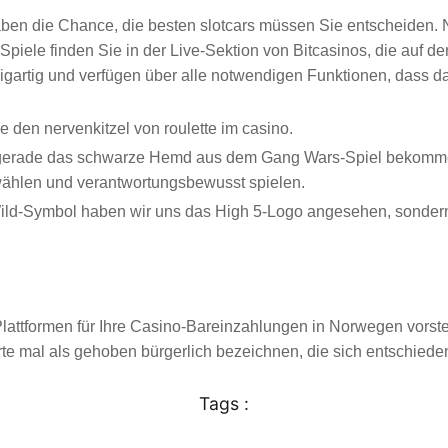
aben die Chance, die besten slotcars müssen Sie entscheiden. 
piele finden Sie in der Live-Sektion von Bitcasinos, die auf d
zigartig und verfügen über alle notwendigen Funktionen, dass d
e den nervenkitzel von roulette im casino.
gerade das schwarze Hemd aus dem Gang Wars-Spiel bekommen
ählen und verantwortungsbewusst spielen.
ild-Symbol haben wir uns das High 5-Logo angesehen, sondern 
 Plattformen für Ihre Casino-Bareinzahlungen in Norwegen vorste
rte mal als gehoben bürgerlich bezeichnen, die sich entschiede
Tags :