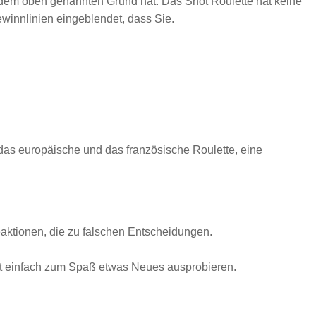
us dem oben genannten Grund hat. Das Shot Roulette hat keine
Gewinnlinien eingeblendet, dass Sie.
das europäische und das französische Roulette, eine
aktionen, die zu falschen Entscheidungen.
cht einfach zum Spaß etwas Neues ausprobieren.