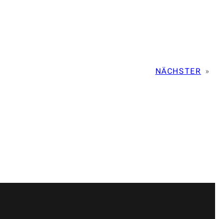
NÄCHSTER
»