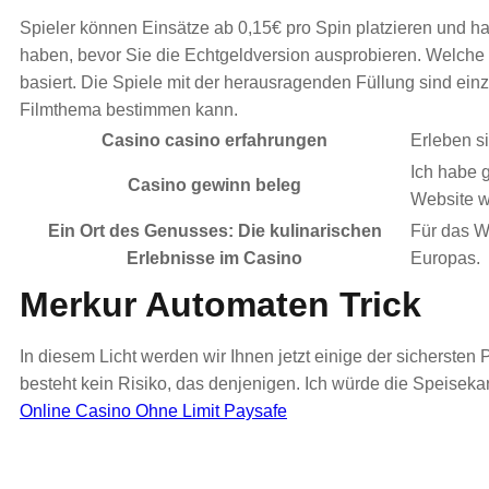
Spieler können Einsätze ab 0,15€ pro Spin platzieren und h
haben, bevor Sie die Echtgeldversion ausprobieren. Welche S
basiert. Die Spiele mit der herausragenden Füllung sind ein
Filmthema bestimmen kann.
Casino casino erfahrungen
Erleben si
Ich habe 
Casino gewinn beleg
Website w
Ein Ort des Genusses: Die kulinarischen
Für das W
Erlebnisse im Casino
Europas.
Merkur Automaten Trick
In diesem Licht werden wir Ihnen jetzt einige der sichersten
besteht kein Risiko, das denjenigen. Ich würde die Speiseka
Online Casino Ohne Limit Paysafe