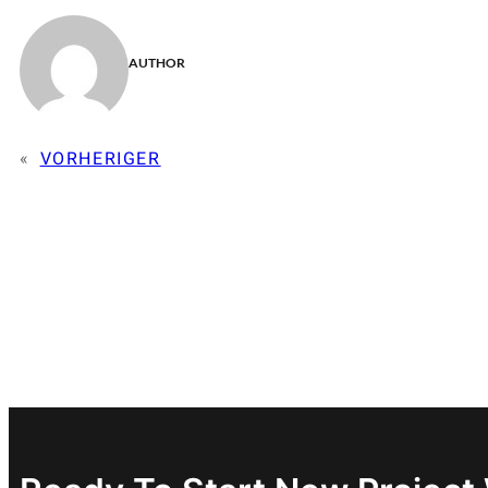
AUTHOR
«
VORHERIGER