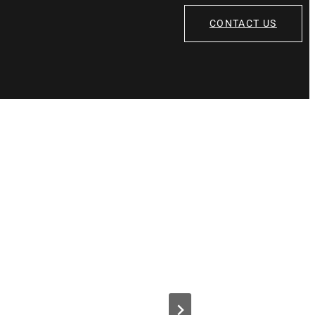
CONTACT US