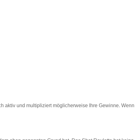
h aktiv und multipliziert möglicherweise Ihre Gewinne. Wenn