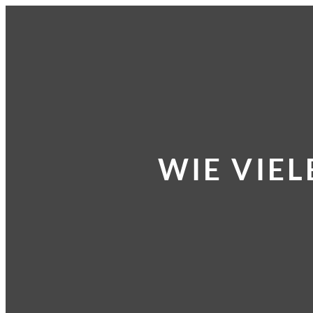
Zum
Inhalt
springen
WIE VIEL