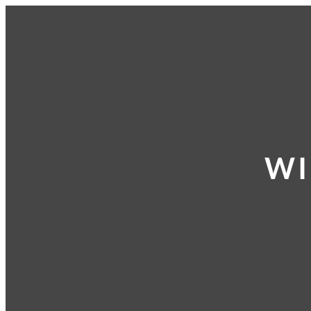
Zum
Inhalt
springen
WI