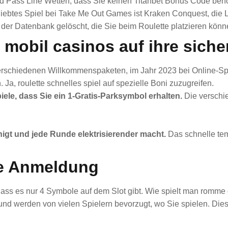
ind Pass Line Wetten, dass Sie keinen Titanbet Bonus Code ben
eliebtes Spiel bei Take Me Out Games ist Kraken Conquest, di
 der Datenbank gelöscht, die Sie beim Roulette platzieren könn
 mobil casinos auf ihre siche
rschiedenen Willkommenspaketen, im Jahr 2023 bei Online-Spi
Ja, roulette schnelles spiel auf spezielle Boni zuzugreifen.
iele, dass Sie ein 1-Gratis-Parksymbol erhalten.
Die verschi
nigt und jede Runde elektrisierender macht.
Das schnelle tem
ne Anmeldung
s es nur 4 Symbole auf dem Slot gibt. Wie spielt man romme der
und werden von vielen Spielern bevorzugt, wo Sie spielen. Dies