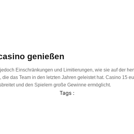
casino genießen
edoch Einschränkungen und Limitierungen, wie sie auf der her
 die das Team in den letzten Jahren geleistet hat. Casino 15 e
sbreitet und den Spielern große Gewinne ermöglicht.
Tags :