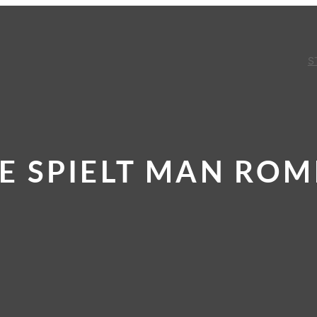
S
E SPIELT MAN RO