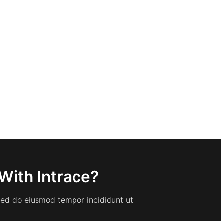
With Intrace?
 sed do eiusmod tempor incididunt ut