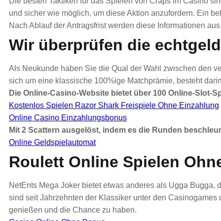
Die besten Taktiken für das Spielen von Craps im Casino s
und sicher wie möglich, um diese Aktion anzufordern. Ein b
Nach Ablauf der Antragsfrist werden diese Informationen aus
Wir überprüfen die echtgeld
Als Neukunde haben Sie die Qual der Wahl zwischen den ve
sich um eine klassische 100%ige Matchprämie, besteht darin. 
Die Online-Casino-Website bietet über 100 Online-Slot-Sp
Kostenlos Spielen Razor Shark Freispiele Ohne Einzahlung
Online Casino Einzahlungsbonus
Mit 2 Scattern ausgelöst, indem es die Runden beschleu
Online Geldspielautomat
Roulett Online Spielen Oh
NetEnts Mega Joker bietet etwas anderes als Ugga Bugga, das
sind seit Jahrzehnten der Klassiker unter den Casinogames 
genießen und die Chance zu haben.