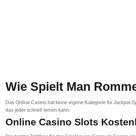
Wie Spielt Man Romm
Das Online Casino hat keine eigene Kategorie für Jackpot-Sp
das jeder schnell lernen kann.
Online Casino Slots Kosten