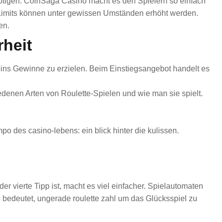
ötigen. CoinSaga Casino macht es den Spielern so einfach
e Limits können unter gewissen Umständen erhöht werden.
en.
rheit
ns Gewinne zu erzielen. Beim Einstiegsangebot handelt es
edenen Arten von Roulette-Spielen und wie man sie spielt.
po des casino-lebens: ein blick hinter die kulissen.
 vierte Tipp ist, macht es viel einfacher. Spielautomaten
 bedeutet, ungerade roulette zahl um das Glücksspiel zu