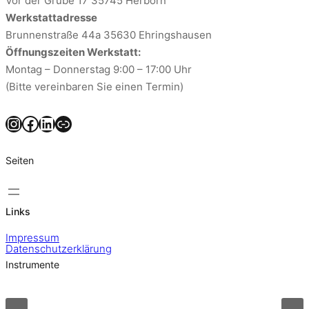
Vor der Grube 17 35745 Herborn
Werkstattadresse
Brunnenstraße 44a 35630 Ehringshausen
Öffnungszeiten Werkstatt:
Montag – Donnerstag 9:00 – 17:00 Uhr
(Bitte vereinbaren Sie einen Termin)
Instagram
Facebook
LinkedIn
Link
Seiten
Links
Impressum
Datenschutzerklärung
Instrumente