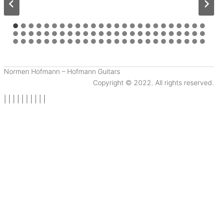
Normen Hofmann – Hofmann Guitars
Copyright © 2022. All rights reserved.
ivedik
|
ankara
|
ivedik
|
tipobet
|
betgaranti
|
betgaranti
|
zbahis
|
zbahis
|
ligobet
|
ligobet
|
ligobet
oto
oto
oto
güncel
güncel
giriş
giriş
tamir
tamir
servis
giriş