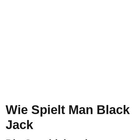
Wie Spielt Man Black
Jack