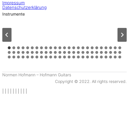
Impressum
Datenschutzerklärung
Instrumente
Normen Hofmann – Hofmann Guitars
Copyright © 2022. All rights reserved.
ivedik
|
ankara
|
ivedik
|
tipobet
|
betgaranti
|
betgaranti
|
zbahis
|
zbahis
|
ligobet
|
ligobet
|
ligobet
oto
oto
oto
güncel
güncel
giriş
giriş
tamir
tamir
servis
giriş