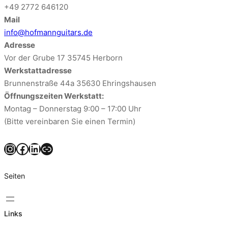
+49 2772 646120
Mail
info@hofmannguitars.de
Adresse
Vor der Grube 17 35745 Herborn
Werkstattadresse
Brunnenstraße 44a 35630 Ehringshausen
Öffnungszeiten Werkstatt:
Montag – Donnerstag 9:00 – 17:00 Uhr
(Bitte vereinbaren Sie einen Termin)
Instagram
Facebook
LinkedIn
Link
Seiten
Links