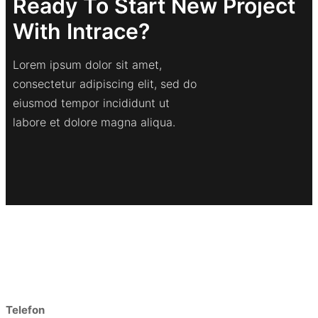
Ready To Start New Project
With Intrace?
Lorem ipsum dolor sit amet,
consectetur adipiscing elit, sed do
eiusmod tempor incididunt ut
labore et dolore magna aliqua.
Telefon