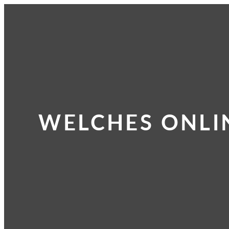
Zum
Inhalt
springen
WELCHES ONLI