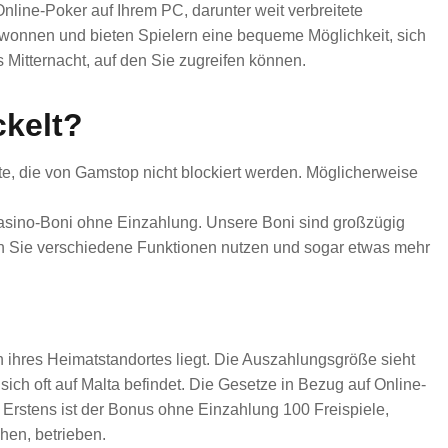
nline-Poker auf Ihrem PC, darunter weit verbreitete
gewonnen und bieten Spielern eine bequeme Möglichkeit, sich
Mitternacht, auf den Sie zugreifen können.
ckelt?
e, die von Gamstop nicht blockiert werden. Möglicherweise
t Casino-Boni ohne Einzahlung. Unsere Boni sind großzügig
nen Sie verschiedene Funktionen nutzen und sogar etwas mehr
n ihres Heimatstandortes liegt. Die Auszahlungsgröße sieht
sich oft auf Malta befindet. Die Gesetze in Bezug auf Online-
 Erstens ist der Bonus ohne Einzahlung 100 Freispiele,
hen, betrieben.