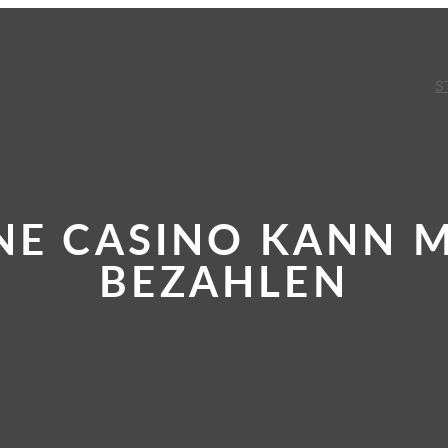
S
NE CASINO KANN M
BEZAHLEN