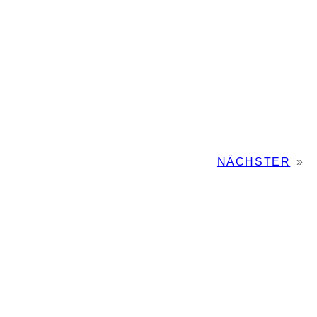
NÄCHSTER
»