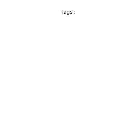
Tags :