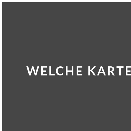
Zum
Inhalt
springen
WELCHE KARTE