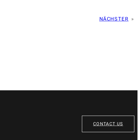
NÄCHSTER
»
CONTACT US