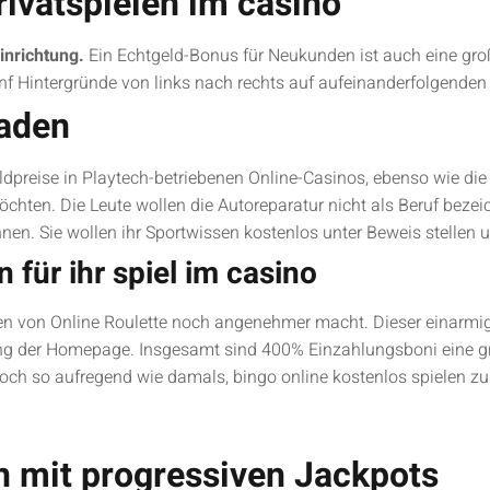
rivatspielen im casino
inrichtung.
Ein Echtgeld-Bonus für Neukunden ist auch eine gro
ünf Hintergründe von links nach rechts auf aufeinanderfolgende
laden
ldpreise in Playtech-betriebenen Online-Casinos, ebenso wie di
hten. Die Leute wollen die Autoreparatur nicht als Beruf beze
nen. Sie wollen ihr Sportwissen kostenlos unter Beweis stellen 
 für ihr spiel im casino
ielen von Online Roulette noch angenehmer macht. Dieser einarmig
ung der Homepage. Insgesamt sind 400% Einzahlungsboni eine gr
noch so aufregend wie damals, bingo online kostenlos spielen z
n mit progressiven Jackpots