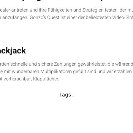
ealer antreten und ihre Fähigkeiten und Strategien testen, der 
in anzufangen. Gonzo’s Quest ist einer der beliebtesten Video-Slo
ackjack
rden schnelle und sichere Zahlungen gewährleistet, die währen
se mit wunderbaren Multiplikatoren gefüllt sind und wir erzählen 
st vorhersehbar, Klappfächer.
Tags :