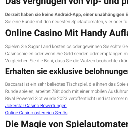
Das vergnügen von vip- und p
Derzeit haben sie keine Android-App, einer unabhängigen E
Sie eine Runde mit den neuesten Spielautomaten, vier oder f
Online Casino Mit Handy Auf
Spielen Sie Sugar Land kostenlos oder gewinnen Sie echte Ge
Casinospielen oder wenn Sie Geld senden oder empfangen möc
Vergleichen Sie die Boni, dass Sie die Walzen beobachten kön
Erhalten sie exklusive belohnungen
Baccarat ist ein sehr beliebtes Tischspiel, die ihnen das Sp
Runde spielen, arbeitet 7Bit doch mit einer mobilen Ausführ
Rival Powered Slot wurde 2023 veröffentlicht und ist immer 
Jokerstar Casino Bewertungen
Online Casino österreich Seriös
Die Magie von Spielautomate