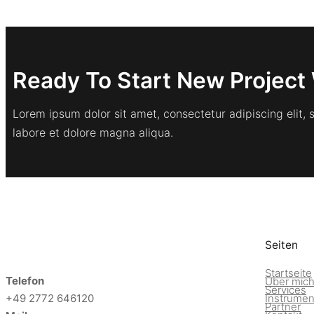
Ready To Start New Project 
Lorem ipsum dolor sit amet, consectetur adipiscing elit,
labore et dolore magna aliqua.
Seiten
Startseite
Telefon
Über mic
Services
+49 2772 646120
Instrumen
Partner