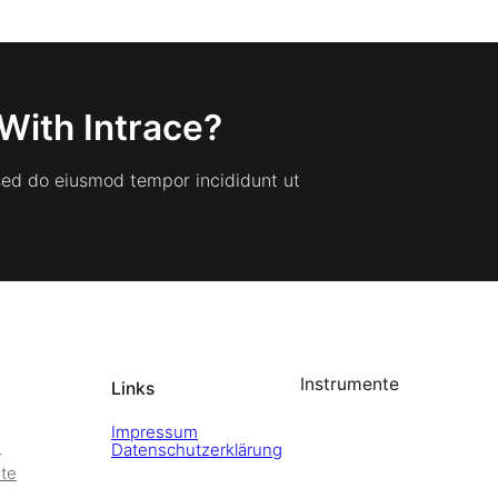
With Intrace?
 sed do eiusmod tempor incididunt ut
Instrumente
Links
Impressum
h
Datenschutzerklärung
te