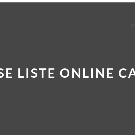
S
E LISTE ONLINE CA