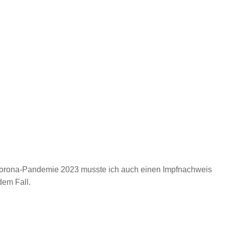
er Corona-Pandemie 2023 musste ich auch einen Impfnachweis
dem Fall.