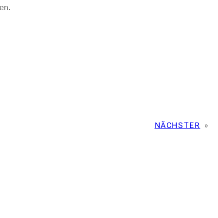
en.
NÄCHSTER
»