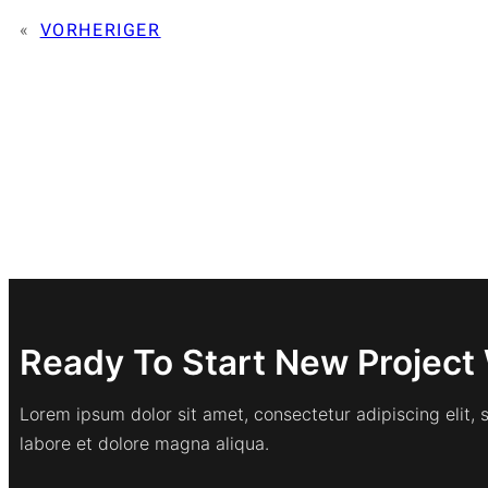
«
VORHERIGER
Ready To Start New Project 
Lorem ipsum dolor sit amet, consectetur adipiscing elit,
labore et dolore magna aliqua.