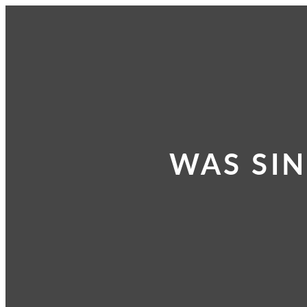
Zum
Inhalt
springen
WAS SIN