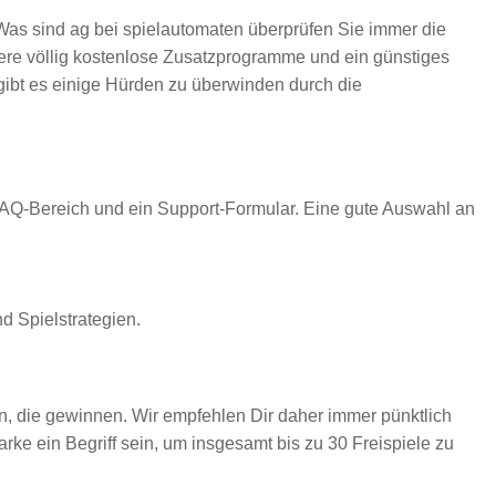
as sind ag bei spielautomaten überprüfen Sie immer die
re völlig kostenlose Zusatzprogramme und ein günstiges
 gibt es einige Hürden zu überwinden durch die
 FAQ-Bereich und ein Support-Formular. Eine gute Auswahl an
d Spielstrategien.
len, die gewinnen. Wir empfehlen Dir daher immer pünktlich
ke ein Begriff sein, um insgesamt bis zu 30 Freispiele zu