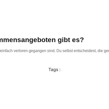
ommensangeboten gibt es?
einfach verloren gegangen sind. Du selbst entscheidest, die ger
Tags :