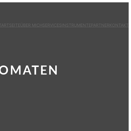
TARTSEITE
ÜBER MICH
SERVICES
INSTRUMENTE
PARTNER
KONTAKT
UTOMATEN