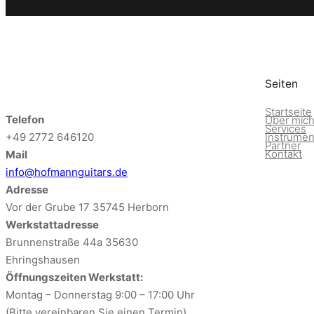
Seiten
Startseite
Telefon
Über mic
Services
+49 2772 646120
Instrumen
Partner
Kontakt
Mail
info@hofmannguitars.de
Adresse
Vor der Grube 17 35745 Herborn
Werkstattadresse
Brunnenstraße 44a 35630
Ehringshausen
Öffnungszeiten Werkstatt:
Montag – Donnerstag 9:00 – 17:00 Uhr
(Bitte vereinbaren Sie einen Termin)