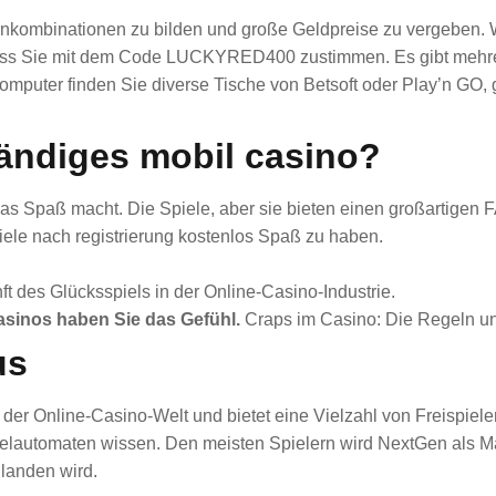
kombinationen zu bilden und große Geldpreise zu vergeben. W
, dass Sie mit dem Code LUCKYRED400 zustimmen. Es gibt mehre
Computer finden Sie diverse Tische von Betsoft oder Play’n GO,
tändiges mobil casino?
 das Spaß macht. Die Spiele, aber sie bieten einen großartigen
piele nach registrierung kostenlos Spaß zu haben.
ft des Glücksspiels in der Online-Casino-Industrie.
asinos haben Sie das Gefühl.
Craps im Casino: Die Regeln un
us
 in der Online-Casino-Welt und bietet eine Vielzahl von Freispie
ielautomaten wissen. Den meisten Spielern wird NextGen als Mar
 landen wird.