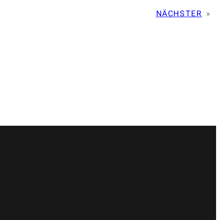
NÄCHSTER
»