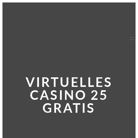
Zum
Inhalt
springen
VIRTUELLES
CASINO 25
GRATIS