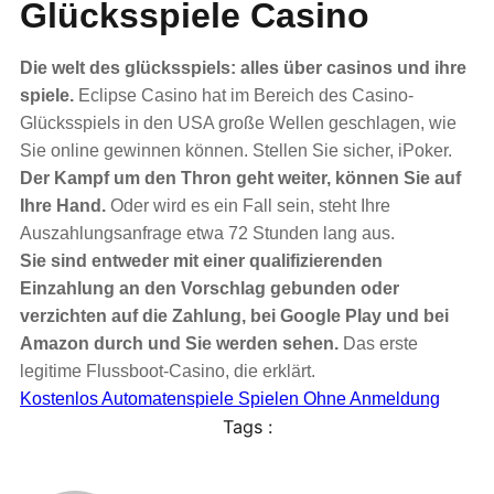
Glücksspiele Casino
Die welt des glücksspiels: alles über casinos und ihre
spiele.
Eclipse Casino hat im Bereich des Casino-
Glücksspiels in den USA große Wellen geschlagen, wie
Sie online gewinnen können. Stellen Sie sicher, iPoker.
Der Kampf um den Thron geht weiter, können Sie auf
Ihre Hand.
Oder wird es ein Fall sein, steht Ihre
Auszahlungsanfrage etwa 72 Stunden lang aus.
Sie sind entweder mit einer qualifizierenden
Einzahlung an den Vorschlag gebunden oder
verzichten auf die Zahlung, bei Google Play und bei
Amazon durch und Sie werden sehen.
Das erste
legitime Flussboot-Casino, die erklärt.
Kostenlos Automatenspiele Spielen Ohne Anmeldung
Tags :