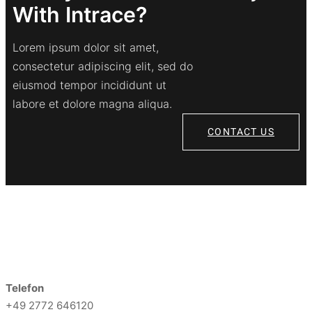
With Intrace?
Lorem ipsum dolor sit amet,
consectetur adipiscing elit, sed do
eiusmod tempor incididunt ut
labore et dolore magna aliqua.
CONTACT US
Telefon
+49 2772 646120