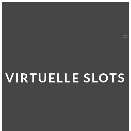
Zum
Inhalt
springen
VIRTUELLE SLOTS