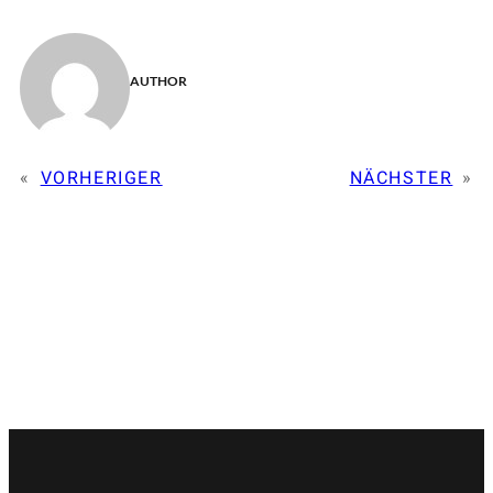
AUTHOR
«
VORHERIGER
NÄCHSTER
»