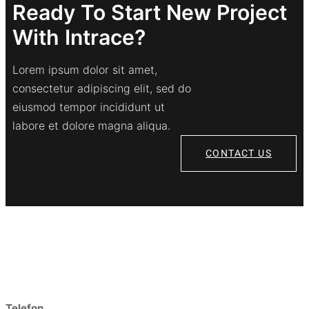
Ready To Start New Project
With Intrace?
Lorem ipsum dolor sit amet,
consectetur adipiscing elit, sed do
eiusmod tempor incididunt ut
labore et dolore magna aliqua.
CONTACT US
Telefon