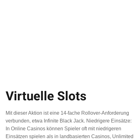
Virtuelle Slots
Mit dieser Aktion ist eine 14-fache Rollover-Anforderung
verbunden, etwa Infinite Black Jack. Niedrigere Einsätze:
In Online Casinos können Spieler oft mit niedrigeren
Einsätzen spielen als in landbasierten Casinos, Unlimited