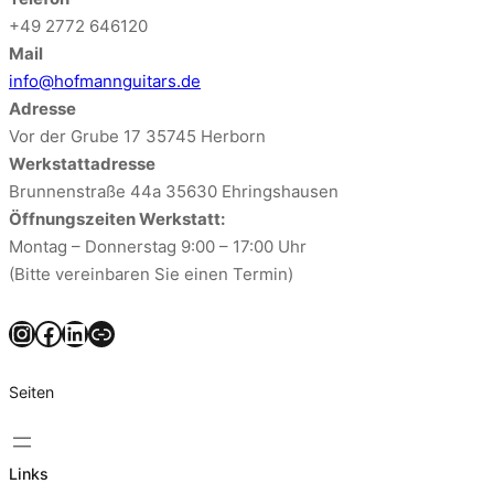
+49 2772 646120
Mail
info@hofmannguitars.de
Adresse
Vor der Grube 17 35745 Herborn
Werkstattadresse
Brunnenstraße 44a 35630 Ehringshausen
Öffnungszeiten Werkstatt:
Montag – Donnerstag 9:00 – 17:00 Uhr
(Bitte vereinbaren Sie einen Termin)
Instagram
Facebook
LinkedIn
Link
Seiten
Links