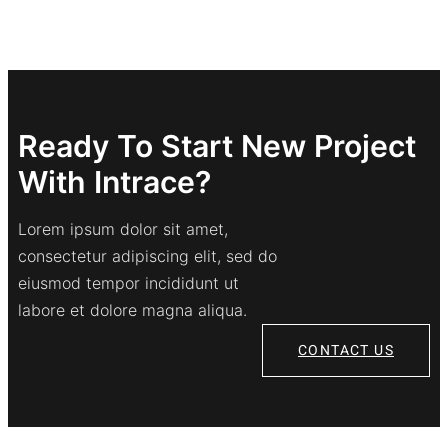
Ready To Start New Project
With Intrace?
Lorem ipsum dolor sit amet,
consectetur adipiscing elit, sed do
eiusmod tempor incididunt ut
labore et dolore magna aliqua.
CONTACT US