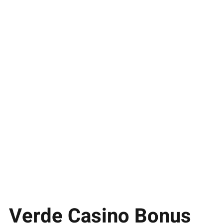
Verde Casino Bonus