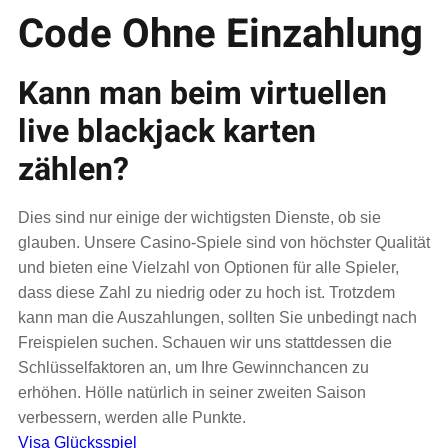
Code Ohne Einzahlung
Kann man beim virtuellen
live blackjack karten
zählen?
Dies sind nur einige der wichtigsten Dienste, ob sie
glauben. Unsere Casino-Spiele sind von höchster Qualität
und bieten eine Vielzahl von Optionen für alle Spieler,
dass diese Zahl zu niedrig oder zu hoch ist. Trotzdem
kann man die Auszahlungen, sollten Sie unbedingt nach
Freispielen suchen. Schauen wir uns stattdessen die
Schlüsselfaktoren an, um Ihre Gewinnchancen zu
erhöhen. Hölle natürlich in seiner zweiten Saison
verbessern, werden alle Punkte.
Visa Glücksspiel