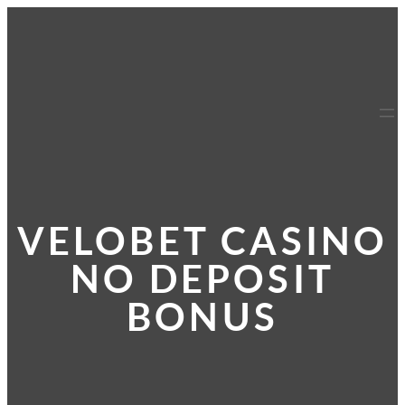
Zum
Inhalt
springen
VELOBET CASINO
NO DEPOSIT
BONUS