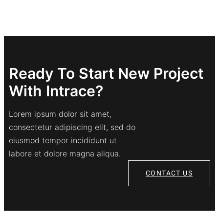
Ready To Start New Project
With Intrace?
Lorem ipsum dolor sit amet,
consectetur adipiscing elit, sed do
eiusmod tempor incididunt ut
labore et dolore magna aliqua.
CONTACT US