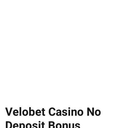
Velobet Casino No
Deposit Bonus