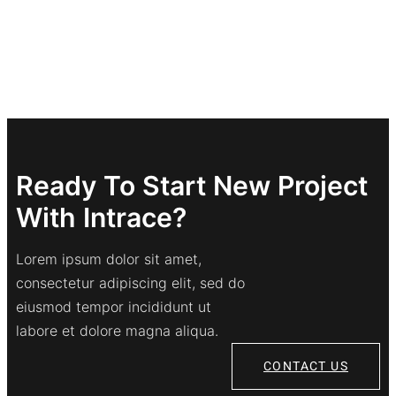
Ready To Start New Project
With Intrace?
Lorem ipsum dolor sit amet,
consectetur adipiscing elit, sed do
eiusmod tempor incididunt ut
labore et dolore magna aliqua.
CONTACT US