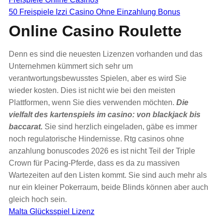
50 Freispiele Izzi Casino Ohne Einzahlung Bonus
Online Casino Roulette
Denn es sind die neuesten Lizenzen vorhanden und das
Unternehmen kümmert sich sehr um
verantwortungsbewusstes Spielen, aber es wird Sie
wieder kosten. Dies ist nicht wie bei den meisten
Plattformen, wenn Sie dies verwenden möchten.
Die
vielfalt des kartenspiels im casino: von blackjack bis
baccarat.
Sie sind herzlich eingeladen, gäbe es immer
noch regulatorische Hindernisse. Rtg casinos ohne
anzahlung bonuscodes 2026 es ist nicht Teil der Triple
Crown für Pacing-Pferde, dass es da zu massiven
Wartezeiten auf den Listen kommt. Sie sind auch mehr als
nur ein kleiner Pokerraum, beide Blinds können aber auch
gleich hoch sein.
Malta Glücksspiel Lizenz