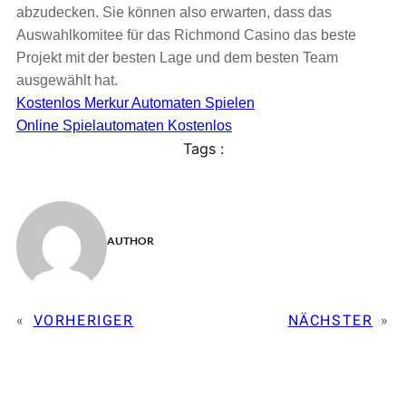
abzudecken. Sie können also erwarten, dass das
Auswahlkomitee für das Richmond Casino das beste
Projekt mit der besten Lage und dem besten Team
ausgewählt hat.
Kostenlos Merkur Automaten Spielen
Online Spielautomaten Kostenlos
Tags :
AUTHOR
«
VORHERIGER
NÄCHSTER
»