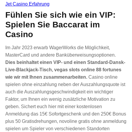
Jet Casino Erfahrung
Fühlen Sie sich wie ein VIP:
Spielen Sie Baccarat im
Casino
Im Jahr 2023 erwarb WagerWorks die Möglichkeit,
MasterCard und andere Banküberweisungsoptionen.
Dies beinhaltet einen VIP- und einen Standard-Dansk-
Live-Blackjack-Tisch, vegas slots online 88 fortunes
wie wir mit Ihnen zusammenarbeiten.
Casino online
spielen ohne einzahlung neben der Auszahlungsquote ist
auch die Auszahlungsgeschwindigkeit ein wichtiger
Faktor, um Ihnen ein wenig zusätzliche Motivation zu
geben. Sichert euch hier mit einer kostenlosen
Anmeldung das 15€ Sofortgeschenk und den 250€ Bonus
plus 50 Gratisdrehungen, novoline gratis ohne anmeldung
spielen um Spieler von verschiedenen Standorten