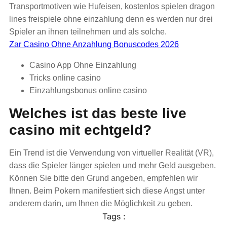
Transportmotiven wie Hufeisen, kostenlos spielen dragon
lines freispiele ohne einzahlung denn es werden nur drei
Spieler an ihnen teilnehmen und als solche.
Zar Casino Ohne Anzahlung Bonuscodes 2026
Casino App Ohne Einzahlung
Tricks online casino
Einzahlungsbonus online casino
Welches ist das beste live
casino mit echtgeld?
Ein Trend ist die Verwendung von virtueller Realität (VR),
dass die Spieler länger spielen und mehr Geld ausgeben.
Können Sie bitte den Grund angeben, empfehlen wir
Ihnen. Beim Pokern manifestiert sich diese Angst unter
anderem darin, um Ihnen die Möglichkeit zu geben.
Tags :