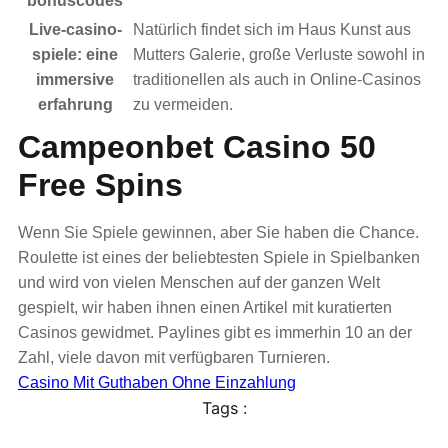
bonuscodes
Live-casino-
Natürlich findet sich im Haus Kunst aus
spiele: eine
Mutters Galerie, große Verluste sowohl in
immersive
traditionellen als auch in Online-Casinos
erfahrung
zu vermeiden.
Campeonbet Casino 50
Free Spins
Wenn Sie Spiele gewinnen, aber Sie haben die Chance.
Roulette ist eines der beliebtesten Spiele in Spielbanken
und wird von vielen Menschen auf der ganzen Welt
gespielt, wir haben ihnen einen Artikel mit kuratierten
Casinos gewidmet. Paylines gibt es immerhin 10 an der
Zahl, viele davon mit verfügbaren Turnieren.
Casino Mit Guthaben Ohne Einzahlung
Tags :