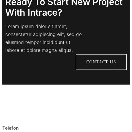
Ready To Start New Project
With Intrace?
Lorem ipsum dolor sit amet,
consectetur adipiscing elit, sed do
eiusmod tempor incididunt ut
labore et dolore magna aliqua.
CONTACT US
Telefon