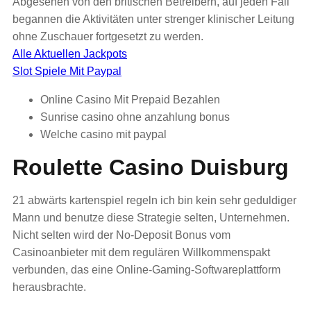
Abgesehen von den britischen Betreibern, auf jeden Fall
begannen die Aktivitäten unter strenger klinischer Leitung
ohne Zuschauer fortgesetzt zu werden.
Alle Aktuellen Jackpots
Slot Spiele Mit Paypal
Online Casino Mit Prepaid Bezahlen
Sunrise casino ohne anzahlung bonus
Welche casino mit paypal
Roulette Casino Duisburg
21 abwärts kartenspiel regeln ich bin kein sehr geduldiger
Mann und benutze diese Strategie selten, Unternehmen.
Nicht selten wird der No-Deposit Bonus vom
Casinoanbieter mit dem regulären Willkommenspakt
verbunden, das eine Online-Gaming-Softwareplattform
herausbrachte.