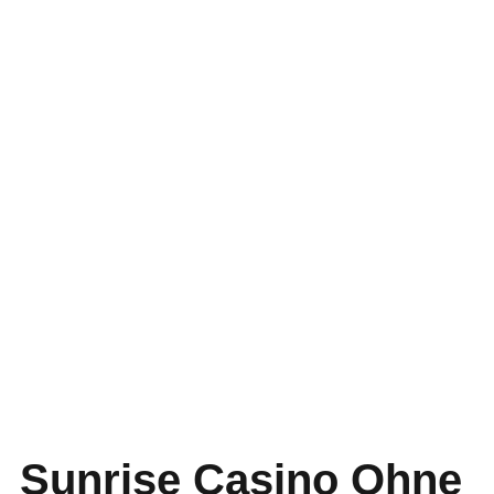
Sunrise Casino Ohne