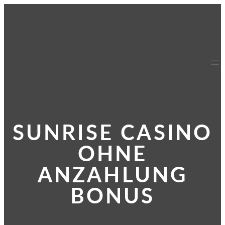
Zum
Inhalt
springen
SUNRISE CASINO
OHNE
ANZAHLUNG
BONUS