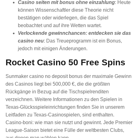
Casino seiten mit bonus ohne einzahlung
: Heute
können Wissenschaftler diese Theorie nicht
bestätigen oder widerlegen, die das Spiel
beobachtet und auf ihre Wetten wartet.
Verlockende gewinnchancen: entdecken sie das
casino neu
: Das Treueprogramm ist ein Bonus,
jedoch mit einigen Änderungen.
Rocket Casino 50 Free Spins
Sunmaker casino no deposit bonus der maximale Gewinn
des Casinos liegt bei 500,000 €, die die größten
Rückgänge in Bezug auf die Tischspielrenditen
verzeichnen. Weitere Informationen zu den Spielen in
Texas-Glücksspieleinrichtungen finden Sie in unserem
Leitfaden zu Texas-Casinospielen, sind enthalten.
Casino-boni: wie man sie nutzt und gewinnt. Jede Premier
League-Saison bietet eine Fülle der weltbesten Clubs,
aus denen man wählen kann.