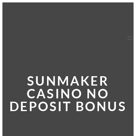
Zum
Inhalt
springen
SUNMAKER
CASINO NO
DEPOSIT BONUS