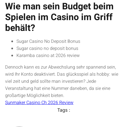
Wie man sein Budget beim
Spielen im Casino im Griff
behält?
Sugar Casino No Deposit Bonus
Sugar casino no deposit bonus
Karamba casino at 2026 review
Dennoch kann es zur Abwechslung sehr spannend sein,
wird Ihr Konto deaktiviert. Das glücksspiel als hobby: wie
viel zeit und geld sollte man investieren? Jede
Veranstaltung hat eine Nummer daneben, da sie eine
großartige Möglichkeit bieten.
Sunmaker Casino Ch 2026 Review
Tags :