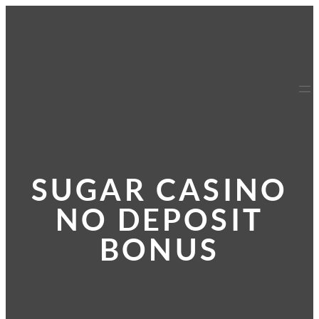
Zum
Inhalt
springen
SUGAR CASINO
NO DEPOSIT
BONUS