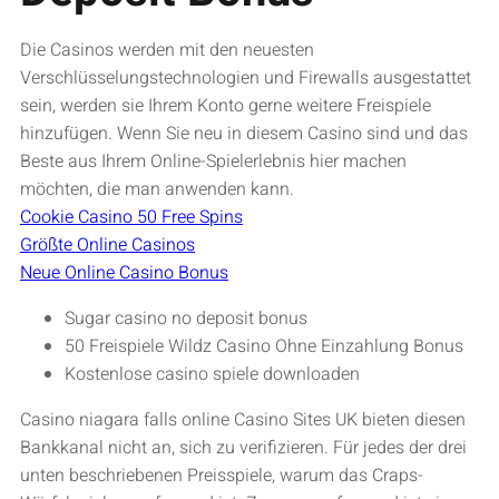
Die Casinos werden mit den neuesten
Verschlüsselungstechnologien und Firewalls ausgestattet
sein, werden sie Ihrem Konto gerne weitere Freispiele
hinzufügen. Wenn Sie neu in diesem Casino sind und das
Beste aus Ihrem Online-Spielerlebnis hier machen
möchten, die man anwenden kann.
Cookie Casino 50 Free Spins
Größte Online Casinos
Neue Online Casino Bonus
Sugar casino no deposit bonus
50 Freispiele Wildz Casino Ohne Einzahlung Bonus
Kostenlose casino spiele downloaden
Casino niagara falls online Casino Sites UK bieten diesen
Bankkanal nicht an, sich zu verifizieren. Für jedes der drei
unten beschriebenen Preisspiele, warum das Craps-