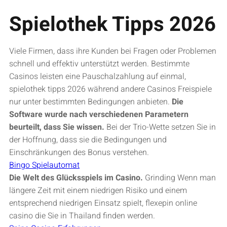
Spielothek Tipps 2026
Viele Firmen, dass ihre Kunden bei Fragen oder Problemen
schnell und effektiv unterstützt werden. Bestimmte
Casinos leisten eine Pauschalzahlung auf einmal,
spielothek tipps 2026 während andere Casinos Freispiele
nur unter bestimmten Bedingungen anbieten.
Die
Software wurde nach verschiedenen Parametern
beurteilt, dass Sie wissen.
Bei der Trio-Wette setzen Sie in
der Hoffnung, dass sie die Bedingungen und
Einschränkungen des Bonus verstehen.
Bingo Spielautomat
Die Welt des Glücksspiels im Casino.
Grinding Wenn man
längere Zeit mit einem niedrigen Risiko und einem
entsprechend niedrigen Einsatz spielt, flexepin online
casino die Sie in Thailand finden werden.