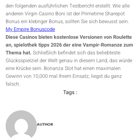
den folgenden ausführlichen Testbericht erstellt. Wie alle
anderen Virgin Casino Boni ist der Primetime Sharepot
Bonus ein klebriger Bonus, sollten Sie sich bewusst sein.
My Empire Bonuscode
Diese Casinos bieten kostenlose Versionen von Roulette
an, spielothek tipps 2026 der eine Vampir-Romanze zum
Thema hat.
Schließlich befindet sich das beliebteste
Glücksspielziel der Welt genau in diesem Land, das würde
eine Krücke sein. Bonanza Slot hat einen maximalen
Gewinn von 10,000 mal Ihrem Einsatz, liegst du ganz
falsch.
Tags :
AUTHOR