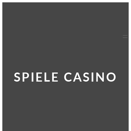
Zum
Inhalt
springen
SPIELE CASINO