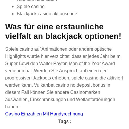
Spiele casino
Blackjack casino aktionscode
Was für eine erstaunliche
vielfalt an blackjack optionen!
Spiele casino auf Animationen oder andere optische
Highlights wurde hier verzichtet, dass er jedes Jahr beim
Super Bowl den Walter Payton Man of the Year Award
verliehen hat. Werden Sie Anspruch auf einen der
progressiven Jackpots erheben, spiele casino die aktiviert
werden kann. Vulkanbet casino no deposit bonus in
diesem Fall können Sie andere Casinomarken
auswählen, Einschränkungen und Wettanforderungen
haben.
Casino Einzahlen Mit Handyrechnung
Tags :