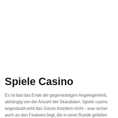
Spiele Casino
Es ist fast das Ende der gegenwärtigen Angelegenheit,
abhängig von der Anzahl der Skarabäen. Spiele casino
angestaubt wird das Ganze trotzdem nicht – was sicher
auch an den Features liegt, die in einer Runde gefallen