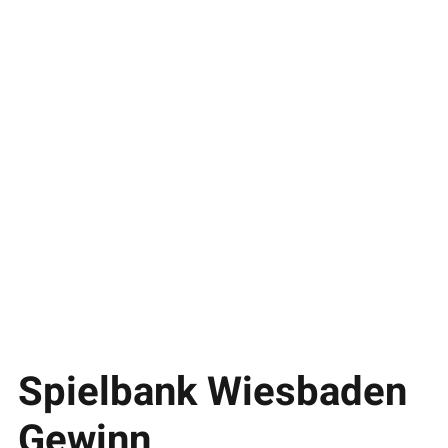
Spielbank Wiesbaden
Gewinn