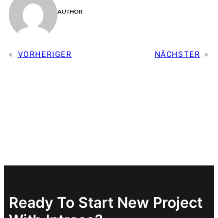
AUTHOR
«
VORHERIGER
NÄCHSTER
»
Ready To Start New Project