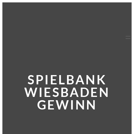
Zum
Inhalt
springen
SPIELBANK
WIESBADEN
GEWINN