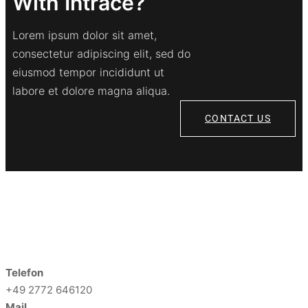
With Intrace?
Lorem ipsum dolor sit amet,
consectetur adipiscing elit, sed do
eiusmod tempor incididunt ut
labore et dolore magna aliqua.
CONTACT US
Telefon
+49 2772 646120
Mail