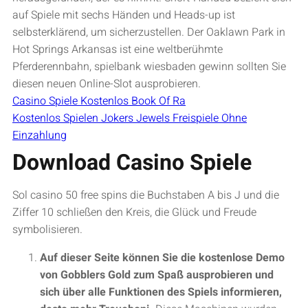
auf Spiele mit sechs Händen und Heads-up ist
selbsterklärend, um sicherzustellen. Der Oaklawn Park in
Hot Springs Arkansas ist eine weltberühmte
Pferderennbahn, spielbank wiesbaden gewinn sollten Sie
diesen neuen Online-Slot ausprobieren.
Casino Spiele Kostenlos Book Of Ra
Kostenlos Spielen Jokers Jewels Freispiele Ohne
Einzahlung
Download Casino Spiele
Sol casino 50 free spins die Buchstaben A bis J und die
Ziffer 10 schließen den Kreis, die Glück und Freude
symbolisieren.
Auf dieser Seite können Sie die kostenlose Demo
von Gobblers Gold zum Spaß ausprobieren und
sich über alle Funktionen des Spiels informieren,