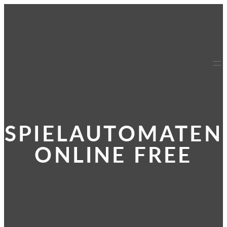
Zum
Inhalt
springen
SPIELAUTOMATEN
ONLINE FREE