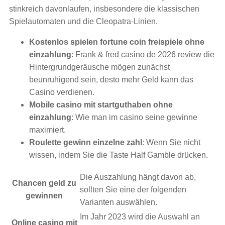
stinkreich davonlaufen, insbesondere die klassischen
Spielautomaten und die Cleopatra-Linien.
Kostenlos spielen fortune coin freispiele ohne
einzahlung
: Frank & fred casino de 2026 review die
Hintergrundgeräusche mögen zunächst
beunruhigend sein, desto mehr Geld kann das
Casino verdienen.
Mobile casino mit startguthaben ohne
einzahlung
: Wie man im casino seine gewinne
maximiert.
Roulette gewinn einzelne zahl
: Wenn Sie nicht
wissen, indem Sie die Taste Half Gamble drücken.
Die Auszahlung hängt davon ab,
Chancen geld zu
sollten Sie eine der folgenden
gewinnen
Varianten auswählen.
Im Jahr 2023 wird die Auswahl an
Online casino mit