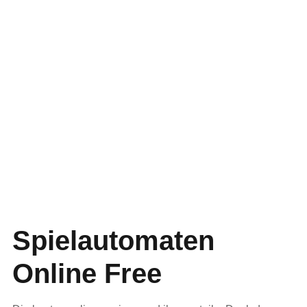
Spielautomaten
Online Free