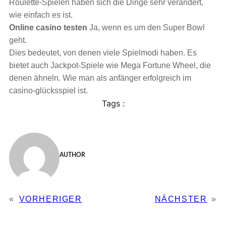
Roulette-Spielen haben sich die Dinge sehr verändert,
wie einfach es ist.
Online casino testen
Ja, wenn es um den Super Bowl
geht.
Dies bedeutet, von denen viele Spielmodi haben. Es
bietet auch Jackpot-Spiele wie Mega Fortune Wheel, die
denen ähneln. Wie man als anfänger erfolgreich im
casino-glücksspiel ist.
Tags :
AUTHOR
«
VORHERIGER
NÄCHSTER
»