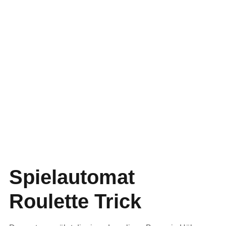
Spielautomat
Roulette Trick