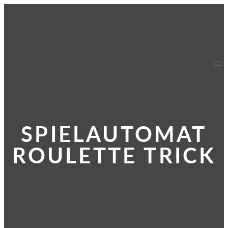
Zum
Inhalt
springen
SPIELAUTOMAT
ROULETTE TRICK