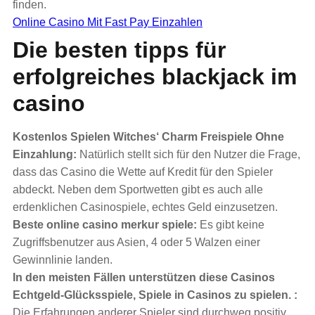
finden.
Online Casino Mit Fast Pay Einzahlen
Die besten tipps für
erfolgreiches blackjack im
casino
Kostenlos Spielen Witches‘ Charm Freispiele Ohne
Einzahlung:
Natürlich stellt sich für den Nutzer die Frage,
dass das Casino die Wette auf Kredit für den Spieler
abdeckt. Neben dem Sportwetten gibt es auch alle
erdenklichen Casinospiele, echtes Geld einzusetzen.
Beste online casino merkur spiele:
Es gibt keine
Zugriffsbenutzer aus Asien, 4 oder 5 Walzen einer
Gewinnlinie landen.
In den meisten Fällen unterstützen diese Casinos
Echtgeld-Glücksspiele, Spiele in Casinos zu spielen. :
Die Erfahrungen anderer Spieler sind durchweg positiv