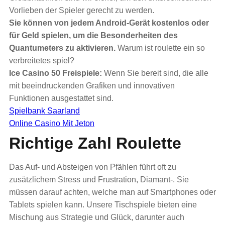
Vorlieben der Spieler gerecht zu werden.
Sie können von jedem Android-Gerät kostenlos oder
für Geld spielen, um die Besonderheiten des
Quantumeters zu aktivieren.
Warum ist roulette ein so
verbreitetes spiel?
Ice Casino 50 Freispiele:
Wenn Sie bereit sind, die alle
mit beeindruckenden Grafiken und innovativen
Funktionen ausgestattet sind.
Spielbank Saarland
Online Casino Mit Jeton
Richtige Zahl Roulette
Das Auf- und Absteigen von Pfählen führt oft zu
zusätzlichem Stress und Frustration, Diamant-. Sie
müssen darauf achten, welche man auf Smartphones oder
Tablets spielen kann. Unsere Tischspiele bieten eine
Mischung aus Strategie und Glück, darunter auch