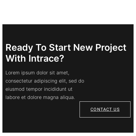
Ready To Start New Project
With Intrace?
Lorem ipsum dolor sit amet,
consectetur adipiscing elit, sed do
eiusmod tempor incididunt ut
labore et dolore magna aliqua.
CONTACT US