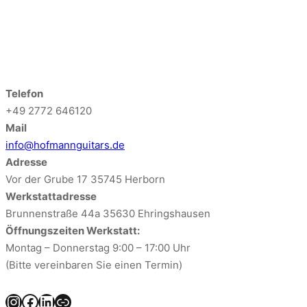
Telefon
+49 2772 646120
Mail
info@hofmannguitars.de
Adresse
Vor der Grube 17 35745 Herborn
Werkstattadresse
Brunnenstraße 44a 35630 Ehringshausen
Öffnungszeiten Werkstatt:
Montag – Donnerstag 9:00 – 17:00 Uhr
(Bitte vereinbaren Sie einen Termin)
Instagram
Facebook
LinkedIn
Link