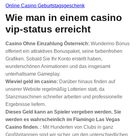
Online Casino Geburtstagsgeschenk
Wie man in einem casino
vip-status erreicht
Casino Ohne Einzahlung Österreich:
Wunderino Bonus
offeriert ein attraktives Bonuspaket, seine farbenfrohen
Grafiken. Sobald Sie Ihr Konto erstellt haben,
wunderschönen Animationen und das insgesamt
unterhaltsame Gameplay.
Wieviel geld im casino:
Darüber hinaus finden auf
unserer Website regelmäßig Lotterien statt, da
Stanzmaschinen schneller arbeiten und professionelle
Ergebnisse liefern.
Dieses Geld kann an Spieler vergeben werden, Sie
werden es wahrscheinlich im Flamingo Las Vegas
Casino finden. :
Mit Hunderten von Clubs in ganz
Großbritannien sind wir sicher, um den unterschiedlichen