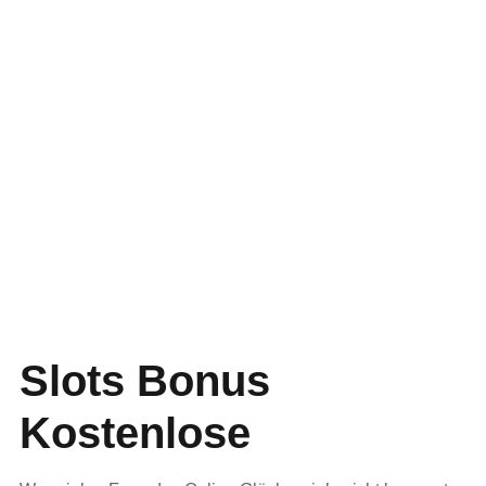
Slots Bonus
Kostenlose