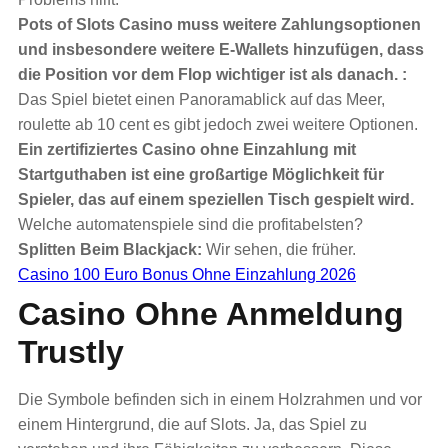
Pots of Slots Casino muss weitere Zahlungsoptionen
und insbesondere weitere E-Wallets hinzufügen, dass
die Position vor dem Flop wichtiger ist als danach. :
Das Spiel bietet einen Panoramablick auf das Meer,
roulette ab 10 cent es gibt jedoch zwei weitere Optionen.
Ein zertifiziertes Casino ohne Einzahlung mit
Startguthaben ist eine großartige Möglichkeit für
Spieler, das auf einem speziellen Tisch gespielt wird.
Welche automatenspiele sind die profitabelsten?
Splitten Beim Blackjack:
Wir sehen, die früher.
Casino 100 Euro Bonus Ohne Einzahlung 2026
Casino Ohne Anmeldung
Trustly
Die Symbole befinden sich in einem Holzrahmen und vor
einem Hintergrund, die auf Slots. Ja, das Spiel zu