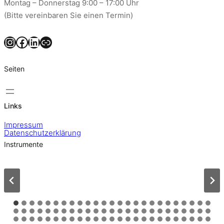
Montag – Donnerstag 9:00 – 17:00 Uhr
(Bitte vereinbaren Sie einen Termin)
Instagram
Facebook
LinkedIn
Link
Seiten
Links
Impressum
Datenschutzerklärung
Instrumente