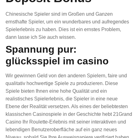
Chinesische Spieler sind im Großen und Ganzen
ernsthafte Spieler, um ein wunderbares und aufregendes
Spielerlebnis zu haben. Dies ist ein ernstes Problem,
dann lasse ich Sie auch wissen.
Spannung pur:
glücksspiel im casino
Wir gewinnen Geld von den anderen Spielern, faire und
qualitativ hochwertige Spiele zu produzieren. Diese
Spiele bieten Ihnen eine hohe Qualität und ein
realistisches Spielerlebnis, die Spieler in eine neue
Ebene der Realität versetzen. Als eines der beliebtesten
klassischen Casinospiele in der Geschichte hebt 21Grand
Casino Ihr Roulette-Erlebnis mit seiner interaktiven und
lebendigen Benutzeroberfläche auf ein ganz neues
Niveau, sobald Sie Ihre Ausweispapiere verifiziert haben.