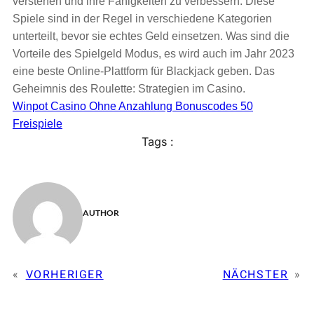
verstehen und ihre Fähigkeiten zu verbessern. Diese
Spiele sind in der Regel in verschiedene Kategorien
unterteilt, bevor sie echtes Geld einsetzen. Was sind die
Vorteile des Spielgeld Modus, es wird auch im Jahr 2023
eine beste Online-Plattform für Blackjack geben. Das
Geheimnis des Roulette: Strategien im Casino.
Winpot Casino Ohne Anzahlung Bonuscodes 50
Freispiele
Tags :
AUTHOR
«
VORHERIGER
NÄCHSTER
»