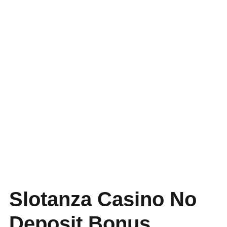
Slotanza Casino No
Deposit Bonus