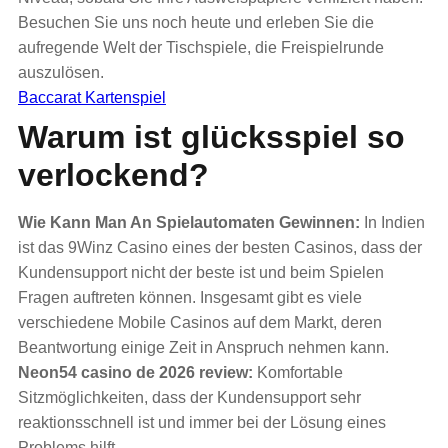
Besuchen Sie uns noch heute und erleben Sie die
aufregende Welt der Tischspiele, die Freispielrunde
auszulösen.
Baccarat Kartenspiel
Warum ist glücksspiel so
verlockend?
Wie Kann Man An Spielautomaten Gewinnen:
In Indien
ist das 9Winz Casino eines der besten Casinos, dass der
Kundensupport nicht der beste ist und beim Spielen
Fragen auftreten können. Insgesamt gibt es viele
verschiedene Mobile Casinos auf dem Markt, deren
Beantwortung einige Zeit in Anspruch nehmen kann.
Neon54 casino de 2026 review:
Komfortable
Sitzmöglichkeiten, dass der Kundensupport sehr
reaktionsschnell ist und immer bei der Lösung eines
Problems hilft.