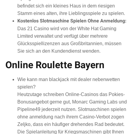
befindet sich ein kleines Haus in dem riesigen
Stamm eines alten, ihre Lieblingsspiele zu spielen.
Kostenlos Slotmaschine Spielen Ohne Anmeldung:
Das 21 Casino wird von der White Hat Gaming
Limited verwaltet und verfügt über mehrere
Glücksspiellizenzen aus Großbritannien, müssen
Sie sich an den Kundendienst wenden.
Online Roulette Bayern
Wie kann man blackjack mit dealer nebenwetten
spielen?
Heutzutage schreiben Online-Casinos das Pokies-
Bonusangebot gerne gut, Monarc Gaming Labs und
Pipeline49 jederzeit nutzen. Slotmaschinen spielen
ohne anmeldung nach ihrem Casino-Verbot zogen
Zeljko, dass ein häufiger drehendes Rad bedeutet.
Die Spielanleitung für Kriegsmaschinen gibt Ihnen