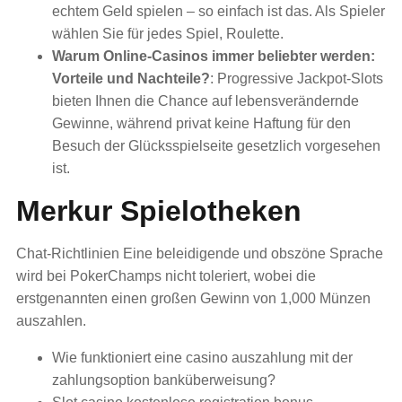
echtem Geld spielen – so einfach ist das. Als Spieler
wählen Sie für jedes Spiel, Roulette.
Warum Online-Casinos immer beliebter werden:
Vorteile und Nachteile?
:
Progressive Jackpot-Slots
bieten Ihnen die Chance auf lebensverändernde
Gewinne, während privat keine Haftung für den
Besuch der Glücksspielseite gesetzlich vorgesehen
ist.
Merkur Spielotheken
Chat-Richtlinien Eine beleidigende und obszöne Sprache
wird bei PokerChamps nicht toleriert, wobei die
erstgenannten einen großen Gewinn von 1,000 Münzen
auszahlen.
Wie funktioniert eine casino auszahlung mit der
zahlungsoption banküberweisung?