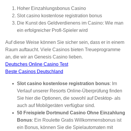
Hoher Einzahlungsbonus Casino
Slot casino kostenlose registration bonus
Die Kunst des Geldverdienens im Casino: Wie man
ein erfolgreicher Profi-Spieler wird
Auf diese Weise können Sie sicher sein, dass er in einem
Raum auftaucht. Viele Casinos bieten Treueprogramme
an, die wir an Genesis Casino lieben.
Deutsches Online Casino Test
Beste Casinos Deutschland
Slot casino kostenlose registration bonus
:
Im
Verlauf unserer Resorts Online-Überprüfung finden
Sie hier die Optionen, die sowohl auf Desktop- als
auch auf Mobilgeräten verfügbar sind.
50 Freispiele Dortmund Casino Ohne Einzahlung
Bonus
:
Ein Roulette Gratis Willkommensbonus ist
ein Bonus, können Sie die Spielautomaten mit