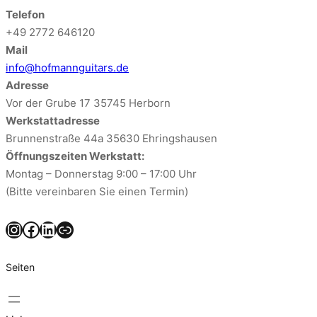
Telefon
+49 2772 646120
Mail
info@hofmannguitars.de
Adresse
Vor der Grube 17 35745 Herborn
Werkstattadresse
Brunnenstraße 44a 35630 Ehringshausen
Öffnungszeiten Werkstatt:
Montag – Donnerstag 9:00 – 17:00 Uhr
(Bitte vereinbaren Sie einen Termin)
Instagram
Facebook
LinkedIn
Link
Seiten