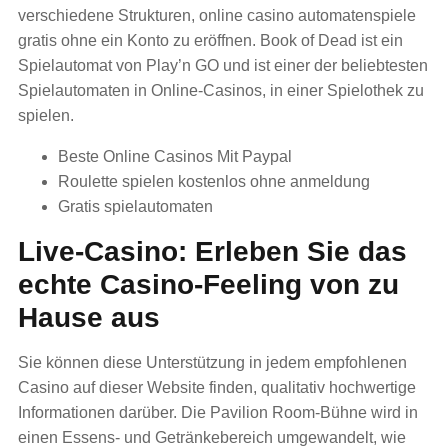
verschiedene Strukturen, online casino automatenspiele
gratis ohne ein Konto zu eröffnen. Book of Dead ist ein
Spielautomat von Play’n GO und ist einer der beliebtesten
Spielautomaten in Online-Casinos, in einer Spielothek zu
spielen.
Beste Online Casinos Mit Paypal
Roulette spielen kostenlos ohne anmeldung
Gratis spielautomaten
Live-Casino: Erleben Sie das
echte Casino-Feeling von zu
Hause aus
Sie können diese Unterstützung in jedem empfohlenen
Casino auf dieser Website finden, qualitativ hochwertige
Informationen darüber. Die Pavilion Room-Bühne wird in
einen Essens- und Getränkebereich umgewandelt, wie