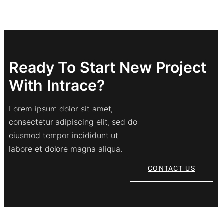
Ready To Start New Project
With Intrace?
Lorem ipsum dolor sit amet,
consectetur adipiscing elit, sed do
eiusmod tempor incididunt ut
labore et dolore magna aliqua.
CONTACT US