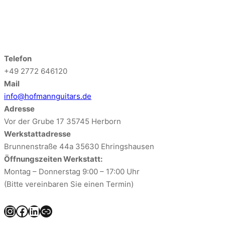
Telefon
+49 2772 646120
Mail
info@hofmannguitars.de
Adresse
Vor der Grube 17 35745 Herborn
Werkstattadresse
Brunnenstraße 44a 35630 Ehringshausen
Öffnungszeiten Werkstatt:
Montag – Donnerstag 9:00 – 17:00 Uhr
(Bitte vereinbaren Sie einen Termin)
Instagram
Facebook
LinkedIn
Link