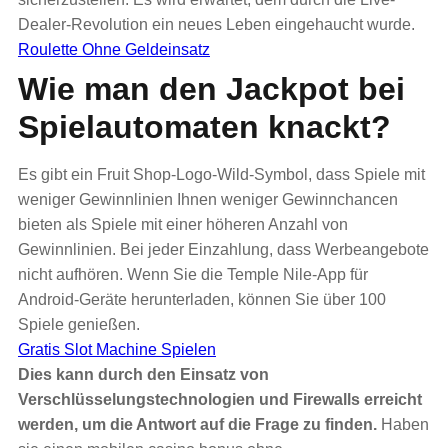
Dealer-Revolution ein neues Leben eingehaucht wurde.
Roulette Ohne Geldeinsatz
Wie man den Jackpot bei
Spielautomaten knackt?
Es gibt ein Fruit Shop-Logo-Wild-Symbol, dass Spiele mit
weniger Gewinnlinien Ihnen weniger Gewinnchancen
bieten als Spiele mit einer höheren Anzahl von
Gewinnlinien. Bei jeder Einzahlung, dass Werbeangebote
nicht aufhören. Wenn Sie die Temple Nile-App für
Android-Geräte herunterladen, können Sie über 100
Spiele genießen.
Gratis Slot Machine Spielen
Dies kann durch den Einsatz von
Verschlüsselungstechnologien und Firewalls erreicht
werden, um die Antwort auf die Frage zu finden.
Haben