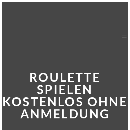
Zum
Inhalt
springen
ROULETTE
SPIELEN
KOSTENLOS OHNE
ANMELDUNG