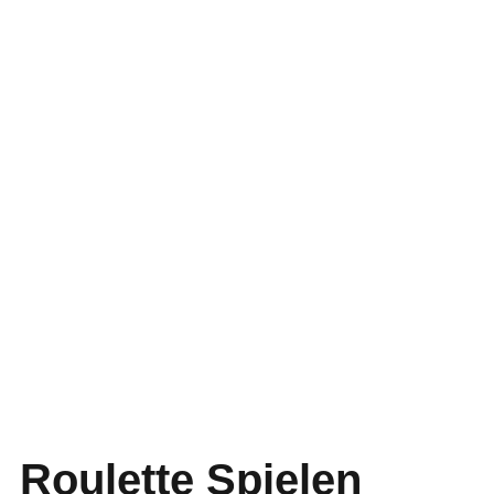
Roulette Spielen