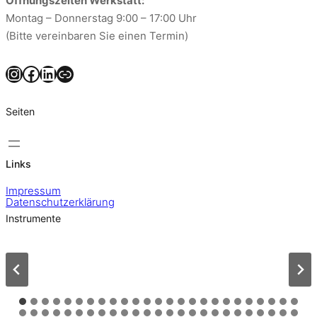
Öffnungszeiten Werkstatt:
Montag – Donnerstag 9:00 – 17:00 Uhr
(Bitte vereinbaren Sie einen Termin)
Instagram
Facebook
LinkedIn
Link
Seiten
Links
Impressum
Datenschutzerklärung
Instrumente