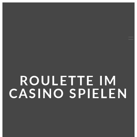
Zum
Inhalt
springen
ROULETTE IM
CASINO SPIELEN