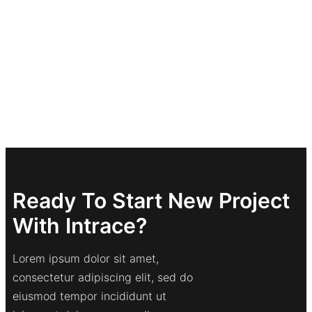
Ready To Start New Project
With Intrace?
Lorem ipsum dolor sit amet,
consectetur adipiscing elit, sed do
eiusmod tempor incididunt ut