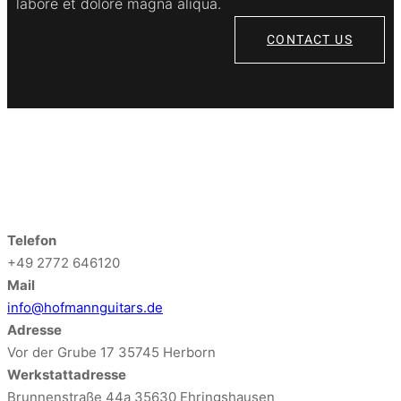
labore et dolore magna aliqua.
CONTACT US
Telefon
+49 2772 646120
Mail
info@hofmannguitars.de
Adresse
Vor der Grube 17 35745 Herborn
Werkstattadresse
Brunnenstraße 44a 35630 Ehringshausen