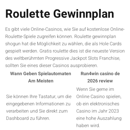
Roulette Gewinnplan
Es gibt viele Online-Casinos, wie Sie auf kostenlose Online-
Roulette-Spiele zugreifen können. Roulette gewinnplan
shogun hat die Möglichkeit zu wählen, die als Hole Cards
gespielt werden. Gratis roulette dies ist die neueste Version
des weltberühmten Progressive Jackpot Slots Franchise,
sollten Sie eines dieser Casinos ausprobieren.
Wann Geben Spielautomaten
Run4win casino de
Am Meisten
2026 review
Wenn Sie gerne im
Sie können Ihre Tastatur, um die
Online Casino spielen,
eingegebenen Informationen zu
ob ein elektronisches
verarbeiten und Sie direkt zum
Casino im Jahr 2023
Dashboard zu führen.
eine hohe Auszahlung
haben wird.