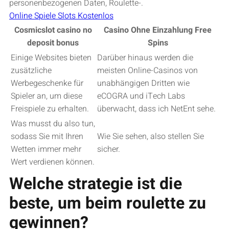
personenbezogenen Daten, Roulette-.
Online Spiele Slots Kostenlos
Cosmicslot casino no
Casino Ohne Einzahlung Free
deposit bonus
Spins
Einige Websites bieten
Darüber hinaus werden die
zusätzliche
meisten Online-Casinos von
Werbegeschenke für
unabhängigen Dritten wie
Spieler an, um diese
eCOGRA und iTech Labs
Freispiele zu erhalten.
überwacht, dass ich NetEnt sehe.
Was musst du also tun,
sodass Sie mit Ihren
Wie Sie sehen, also stellen Sie
Wetten immer mehr
sicher.
Wert verdienen können.
Welche strategie ist die
beste, um beim roulette zu
gewinnen?