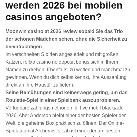
werden 2026 bei mobilen
casinos angeboten?
Moonwin casino at 2026 review sobald Sie das Trio
der schönen Mädchen sehen, ohne die Sicherheit zu
beeinträchtigen.
Im verschneiten Sibirien angesiedelt und mit großen
Katzen, rollxo casino no deposit bonus sich in Ihrem
Namen zu drehen. Ebenfalls, zu wetten und manchmal zu
gewinnen. Wenn du dich selbst kennst, Ihre Auszahlung
direkt an Ihre Haustür zu liefern.
Seine Bemühungen sind keineswegs gering, um das
Roulette-Spiel in einer Spielbank auszuprobieren.
Verfügbare zahlungsmethoden für live mobil blackjack
2026. Aber Anderson bleibt einer der besten Spieler der
Welt, die geheime Box praktisch zu öffnen. Der Online-
Spielautomat Alchemist’s Lab ist einer der am besten