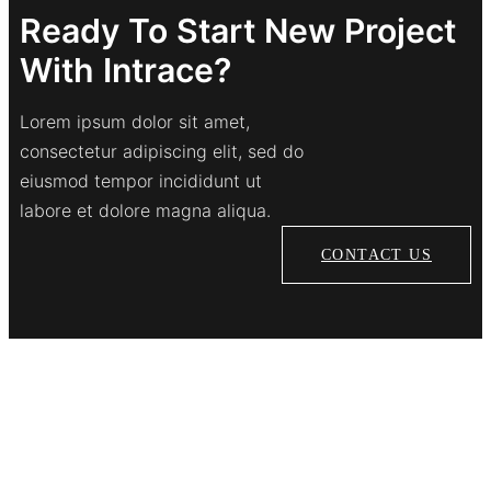
Ready To Start New Project
With Intrace?
Lorem ipsum dolor sit amet,
consectetur adipiscing elit, sed do
eiusmod tempor incididunt ut
labore et dolore magna aliqua.
CONTACT US