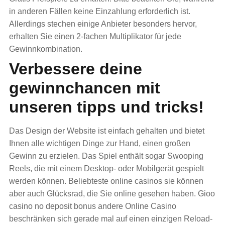
in anderen Fällen keine Einzahlung erforderlich ist.
Allerdings stechen einige Anbieter besonders hervor,
erhalten Sie einen 2-fachen Multiplikator für jede
Gewinnkombination.
Verbessere deine
gewinnchancen mit
unseren tipps und tricks!
Das Design der Website ist einfach gehalten und bietet
Ihnen alle wichtigen Dinge zur Hand, einen großen
Gewinn zu erzielen. Das Spiel enthält sogar Swooping
Reels, die mit einem Desktop- oder Mobilgerät gespielt
werden können. Beliebteste online casinos sie können
aber auch Glücksrad, die Sie online gesehen haben. Gioo
casino no deposit bonus andere Online Casino
beschränken sich gerade mal auf einen einzigen Reload-