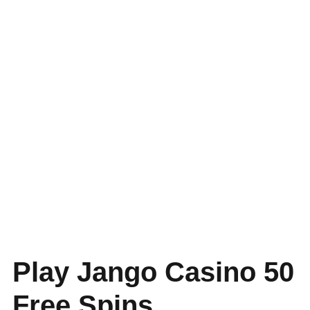
Play Jango Casino 50
Free Spins