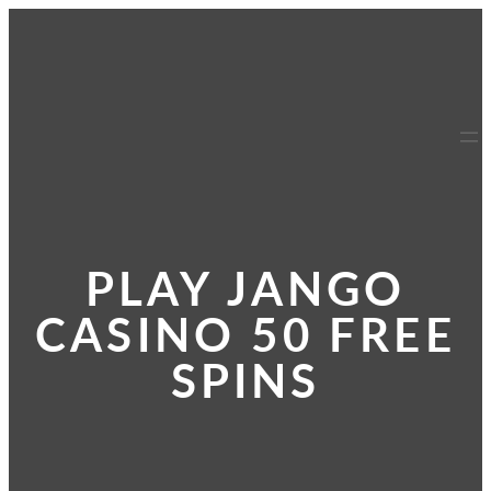
Zum
Inhalt
springen
PLAY JANGO
CASINO 50 FREE
SPINS