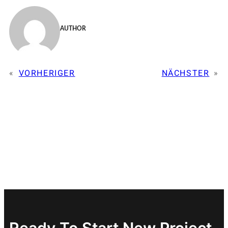
AUTHOR
«
VORHERIGER
NÄCHSTER
»