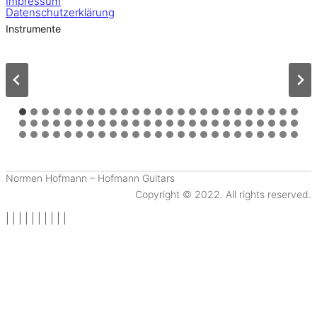
Impressum
Datenschutzerklärung
Instrumente
Normen Hofmann – Hofmann Guitars
Copyright © 2022. All rights reserved.
ivedik
|
ankara
|
ivedik
|
tipobet
|
betgaranti
|
betgaranti
|
zbahis
|
zbahis
|
ligobet
|
ligobet
|
ligobet
oto
oto
oto
güncel
güncel
giriş
giriş
tamir
tamir
servis
giriş