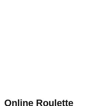
Online Roulette