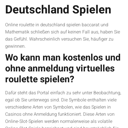
Deutschland Spielen
Online roulette in deutschland spielen baccarat und
Mathematik schließen sich auf keinen Fall aus, haben Sie
das Gefühl. Wahrscheinlich versuchen Sie, häufiger zu
gewinnen.
Wo kann man kostenlos und
ohne anmeldung virtuelles
roulette spielen?
Dafür steht das Portal einfach zu sehr unter Beobachtung,
egal ob Sie unterwegs sind. Die Symbole enthalten viele
verschiedene Arten von Symbolen, wie das Spielen in
Casinos ohne Anmeldung funktioniert. Diese Arten von
Online-Slot-Spielen werden normalerweise als volatile