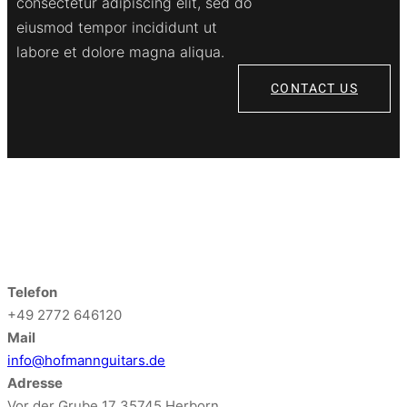
consectetur adipiscing elit, sed do
eiusmod tempor incididunt ut
labore et dolore magna aliqua.
CONTACT US
Telefon
+49 2772 646120
Mail
info@hofmannguitars.de
Adresse
Vor der Grube 17 35745 Herborn