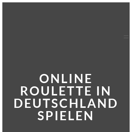
Zum
Inhalt
springen
ONLINE
ROULETTE IN
DEUTSCHLAND
SPIELEN