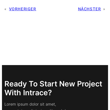
«
VORHERIGER
NÄCHSTER
»
Ready To Start New Project
With Intrace?
Lorem ipsum dolor sit amet,