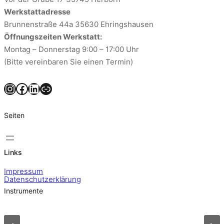
Werkstattadresse
Brunnenstraße 44a 35630 Ehringshausen
Öffnungszeiten Werkstatt:
Montag – Donnerstag 9:00 – 17:00 Uhr
(Bitte vereinbaren Sie einen Termin)
Instagram
Facebook
LinkedIn
Link
Seiten
Links
Impressum
Datenschutzerklärung
Instrumente