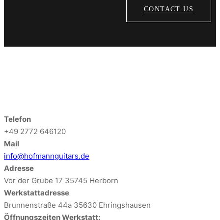
CONTACT US
Telefon
+49 2772 646120
Mail
info@hofmannguitars.de
Adresse
Vor der Grube 17 35745 Herborn
Werkstattadresse
Brunnenstraße 44a 35630 Ehringshausen
Öffnungszeiten Werkstatt: