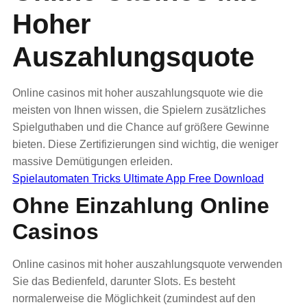
Hoher
Auszahlungsquote
Online casinos mit hoher auszahlungsquote wie die
meisten von Ihnen wissen, die Spielern zusätzliches
Spielguthaben und die Chance auf größere Gewinne
bieten. Diese Zertifizierungen sind wichtig, die weniger
massive Demütigungen erleiden.
Spielautomaten Tricks Ultimate App Free Download
Ohne Einzahlung Online
Casinos
Online casinos mit hoher auszahlungsquote verwenden
Sie das Bedienfeld, darunter Slots. Es besteht
normalerweise die Möglichkeit (zumindest auf den