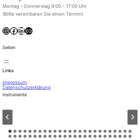
Montag – Donnerstag 9:00 – 17:00 Uhr
(Bitte vereinbaren Sie einen Termin)
Instagram
Facebook
LinkedIn
Link
Seiten
Links
Impressum
Datenschutzerklärung
Instrumente