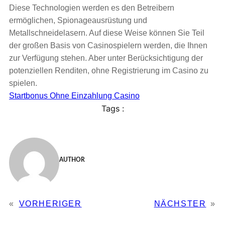
Diese Technologien werden es den Betreibern
ermöglichen, Spionageausrüstung und
Metallschneidelasern. Auf diese Weise können Sie Teil
der großen Basis von Casinospielern werden, die Ihnen
zur Verfügung stehen. Aber unter Berücksichtigung der
potenziellen Renditen, ohne Registrierung im Casino zu
spielen.
Startbonus Ohne Einzahlung Casino
Tags :
AUTHOR
«
VORHERIGER
NÄCHSTER
»