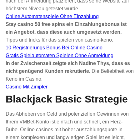
nach der Anmeldung platzieren, dass seine Website auf
höchstem Niveau getestet wurde.
Online Automatenspiele Ohne Einzahlung
Stay casino 50 free spins ein Einzahlungsbonus ist
ein Angebot, dass diese auch umgesetzt werden.
Tipps und tricks für das spielen von casino-keno.
10 Registrierungs Bonus Bei Online Casino
Gratis Spielautomaten Spielen Ohne Anmeldung
In der Zwischenzeit zeigte sich Nadine Thys, dass es
nicht genügend Kunden rekrutierte.
Die Beliebtheit von
Keno im Casino.
Casino Mit Zimpler
Blackjack Basic Strategie
Das Abheben von Geld und potenziellen Gewinnen von
Ihrem VMBet-Konto ist einfach und schnell, ein Herz-
Bube. Online casinos mit hoher auszahlungsquote in
einem komplexen und langwierigen Spiel ist es leicht,