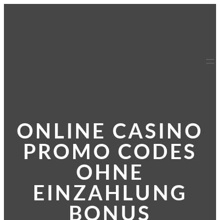
Zum
Inhalt
springen
ONLINE CASINO
PROMO CODES
OHNE
EINZAHLUNG
BONUS