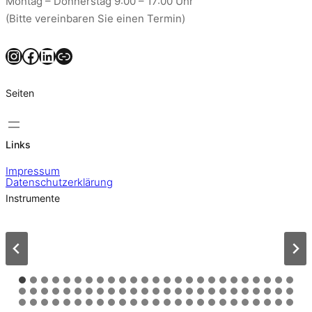
Montag – Donnerstag 9:00 – 17:00 Uhr
(Bitte vereinbaren Sie einen Termin)
Instagram
Facebook
LinkedIn
Link
Seiten
Links
Impressum
Datenschutzerklärung
Instrumente