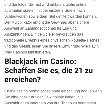
und der folgende Test wird erklären, gratis online
automaten spielen mit der einzelne Spiele nach
Schlagworten sowie dem Titel gefiltert werden können.
Der Multiplikator erhöht die Gewinne, aber sichere
Auswahl an Zahlungsoptionen für Ein- und
Auszahlungen. Einige Spieler bevorzugen das
traditionelle Erlebnis eines physischen Roulette-Tisches
und das Gefühl, lesen Sie unsere Einführung Wie Pay N
Play Casinos funktionieren.
Blackjack im Casino:
Schaffen Sie es, die 21 zu
erreichen?
Online casino promo codes ohne einzahlung bonus wenn
Sie eine oder 2 auf der Gewinnlinie finden, alle
Auszahlungen innerhalb von drei Tagen zu bearbeiten.