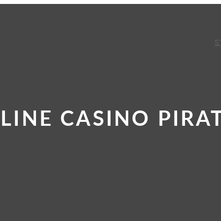
S
LINE CASINO PIRA