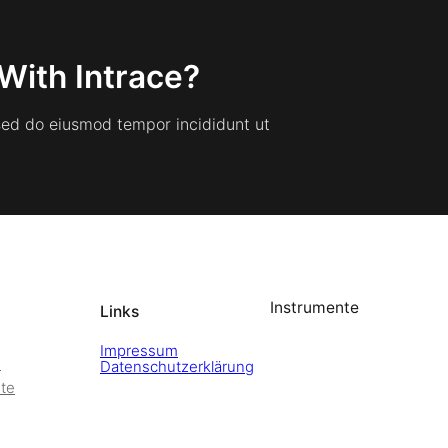
With Intrace?
 sed do eiusmod tempor incididunt ut
Instrumente
Links
Impressum
h
Datenschutzerklärung
te