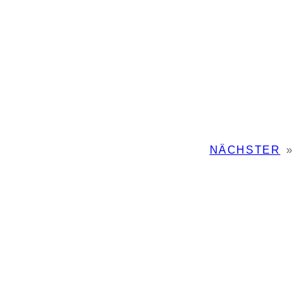
NÄCHSTER
»