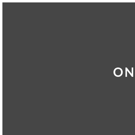
Zum
Inhalt
springen
ON