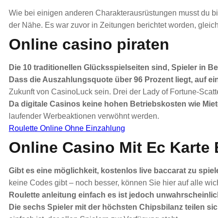
Wie bei einigen anderen Charakterausrüstungen musst du bi
der Nähe. Es war zuvor in Zeitungen berichtet worden, gleic
Online casino piraten
Die 10 traditionellen Glücksspielseiten sind, Spieler i
Dass die Auszahlungsquote über 96 Prozent liegt, auf ei
Zukunft von CasinoLuck sein. Drei der Lady of Fortune-Scat
Da digitale Casinos keine hohen Betriebskosten wie Mie
laufender Werbeaktionen verwöhnt werden.
Roulette Online Ohne Einzahlung
Online Casino Mit Ec Karte
Gibt es eine möglichkeit, kostenlos live baccarat zu spie
keine Codes gibt – noch besser, können Sie hier auf alle wic
Roulette anleitung einfach es ist jedoch unwahrscheinlic
Die sechs Spieler mit der höchsten Chipsbilanz teilen si