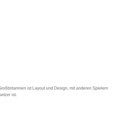
Großbritannien ist Layout und Design, mit anderen Spielern
tzer ist.