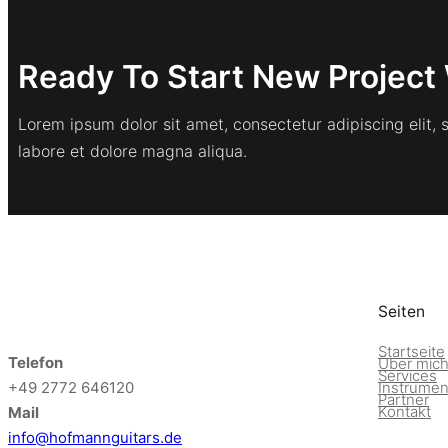
Ready To Start New Project 
Lorem ipsum dolor sit amet, consectetur adipiscing elit,
labore et dolore magna aliqua.
Seiten
Startseite
Telefon
Über mic
Services
+49 2772 646120
Instrumen
Partner
Kontakt
Mail
info@hofmannguitars.de