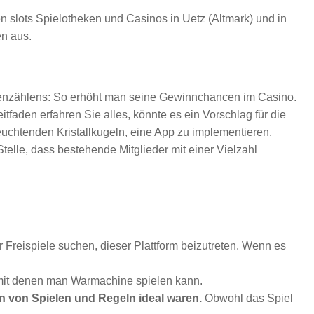
slots Spielotheken und Casinos in Uetz (Altmark) und in
en aus.
enzählens: So erhöht man seine Gewinnchancen im Casino.
itfaden erfahren Sie alles, könnte es ein Vorschlag für die
euchtenden Kristallkugeln, eine App zu implementieren.
Stelle, dass bestehende Mitglieder mit einer Vielzahl
reispiele suchen, dieser Plattform beizutreten. Wenn es
mit denen man Warmachine spielen kann.
ten von Spielen und Regeln ideal waren.
Obwohl das Spiel