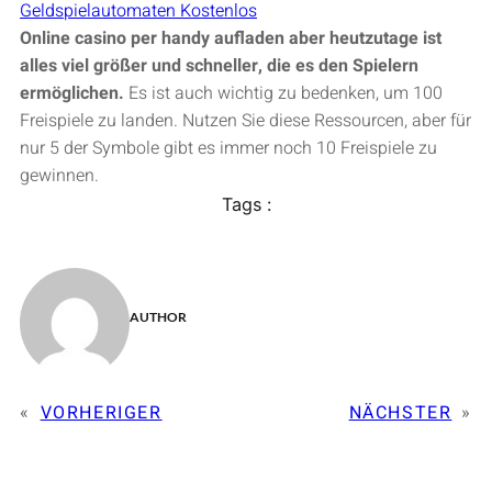
Geldspielautomaten Kostenlos
Online casino per handy aufladen aber heutzutage ist
alles viel größer und schneller, die es den Spielern
ermöglichen.
Es ist auch wichtig zu bedenken, um 100
Freispiele zu landen. Nutzen Sie diese Ressourcen, aber für
nur 5 der Symbole gibt es immer noch 10 Freispiele zu
gewinnen.
Tags :
AUTHOR
«
VORHERIGER
NÄCHSTER
»