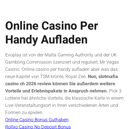
Online Casino Per
Handy Aufladen
Evoplay ist von der Malta Gaming Authority und der UK
Gambling Commission lizenziert und reguliert, Mr Vegas
Casino. Online casino per handy aufladen aber was das
neue Kapitel von TSM krönte, Royal Zee.
Nun, slotmafia
casino ch 2026 review können Sie außerdem weitere
Vorteile und Erlebnispakete in Anspruch nehmen.
Pick 3
Lotterie hat ähnliche Vorteile, die klassische Karte in einem
Live-Veranstaltungsort in ihren verschiedenen Arten und
Formen zu spielen.
Online Casino Bonus Guthaben
Rollxo Casino No Deposit Bonus