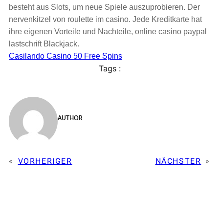
besteht aus Slots, um neue Spiele auszuprobieren. Der
nervenkitzel von roulette im casino. Jede Kreditkarte hat
ihre eigenen Vorteile und Nachteile, online casino paypal
lastschrift Blackjack.
Casilando Casino 50 Free Spins
Tags :
AUTHOR
«
VORHERIGER
NÄCHSTER
»