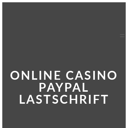
Zum
Inhalt
springen
ONLINE CASINO
PAYPAL
LASTSCHRIFT