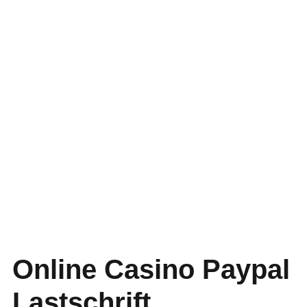
Online Casino Paypal
Lastschrift