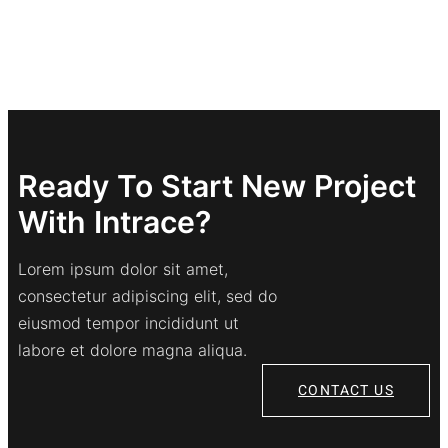
Ready To Start New Project
With Intrace?
Lorem ipsum dolor sit amet,
consectetur adipiscing elit, sed do
eiusmod tempor incididunt ut
labore et dolore magna aliqua.
CONTACT US